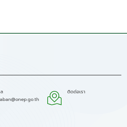
มล
ติดต่อเรา
raban@onep.go.th