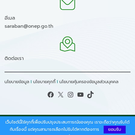
อีเมล
saraban@onep.go.th
ติดต่อเรา
นโยบายข้อมูล
I
นโยบายคุกกี้
I
นโยบายคุ้มครองข้อมูลส่วนบุคคล
Facebook
X
Instagram
YouTube
TikTok
เว็บไซต์นี้ใช้คุกกี้เพื่อปรับปรุงประสบการณ์ของคุณ เราจะถือว่าคุณรับได้
สงวนลิขสิทธิ์ © 2026 - สำนักงานนโยบายและแผน
ทรัพยากรธรรมชาติและสิ่งแวดล้อม.
กับเรื่องนี้ แต่คุณสามารถเลือกไม่รับได้หากต้องการ
ยอมรับ