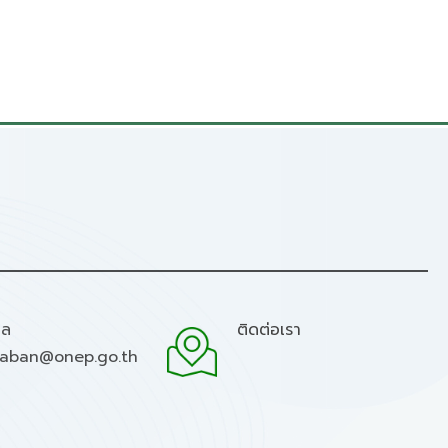
มล
ติดต่อเรา
raban@onep.go.th