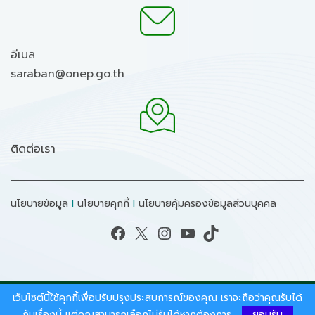
อีเมล
saraban@onep.go.th
ติดต่อเรา
นโยบายข้อมูล
I
นโยบายคุกกี้
I
นโยบายคุ้มครองข้อมูลส่วนบุคคล
Facebook
X
Instagram
YouTube
TikTok
เว็บไซต์นี้ใช้คุกกี้เพื่อปรับปรุงประสบการณ์ของคุณ เราจะถือว่าคุณรับได้
สงวนลิขสิทธิ์ © 2026 - สำนักงานนโยบายและแผน
ทรัพยากรธรรมชาติและสิ่งแวดล้อม.
กับเรื่องนี้ แต่คุณสามารถเลือกไม่รับได้หากต้องการ
ยอมรับ