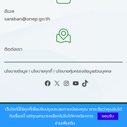
อีเมล
saraban@onep.go.th
ติดต่อเรา
นโยบายข้อมูล
I
นโยบายคุกกี้
I
นโยบายคุ้มครองข้อมูลส่วนบุคคล
Facebook
X
Instagram
YouTube
TikTok
เว็บไซต์นี้ใช้คุกกี้เพื่อปรับปรุงประสบการณ์ของคุณ เราจะถือว่าคุณรับได้
สงวนลิขสิทธิ์ © 2026 - สำนักงานนโยบายและแผน
ทรัพยากรธรรมชาติและสิ่งแวดล้อม.
กับเรื่องนี้ แต่คุณสามารถเลือกไม่รับได้หากต้องการ
ยอมรับ
อ่านเพิ่มเติม