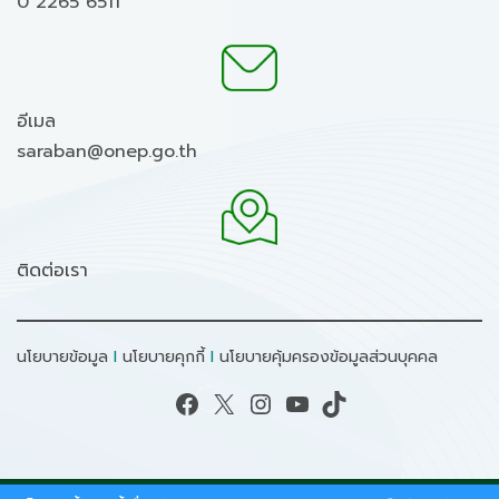
0 2265 6511
อีเมล
saraban@onep.go.th
ติดต่อเรา
นโยบายข้อมูล
I
นโยบายคุกกี้
I
นโยบายคุ้มครองข้อมูลส่วนบุคคล
Facebook
X
Instagram
YouTube
TikTok