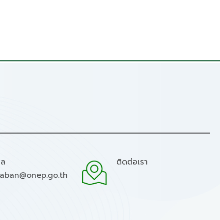
มล
ติดต่อเรา
raban@onep.go.th