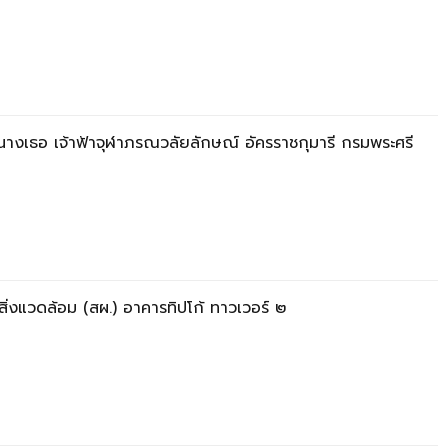
างเธอ เจ้าฟ้าจุฬาภรณวลัยลักษณ์ อัครราชกุมารี กรมพระศรี
่งแวดล้อม (สผ.) อาคารทิปโก้ ทาวเวอร์ ๒