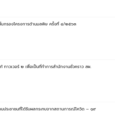
่นกรองโครงการด้านมลพิษ ครั้งที่ ๔/๒๕๖๓
ก้ ทาวเวอร์ ๒ เพื่อเป็นที่ทำการสำนักงานชั่วคราว สผ.
งานประชาชนที่ได้รับผลกระทบจากสถานการณ์โควิด – ๑๙