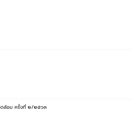
ล้อม ครั้งที่ ๒/๒๕๖๓