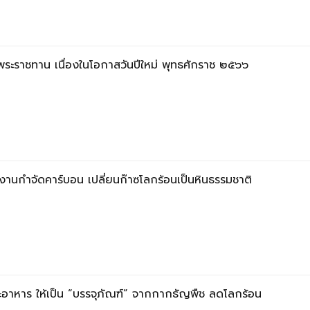
พระราชทาน เนื่องในโอกาสวันปีใหม่ พุทธศักราช ๒๕๖๖
านกำจัดคาร์บอน เปลี่ยนก๊าซโลกร้อนเป็นหินธรรมชาติ
อาหาร ให้เป็น “บรรจุภัณฑ์” จากกากธัญพืช ลดโลกร้อน