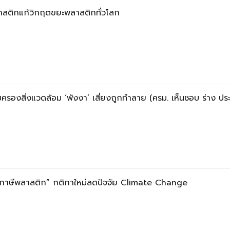
ติกแก้วิกฤตขยะพลาสติกทั่วโลก
ครองสิ่งแวดล้อม ‘พังงา’ เสี่ยงถูกทำลาย (ครม. เห็นชอบ ร่าง ประ
้“ภาษีพลาสติก” กติกาใหม่ลดปัจจัย Climate Change