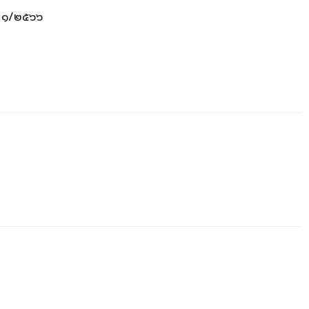
่ ๑/๒๕๖๖