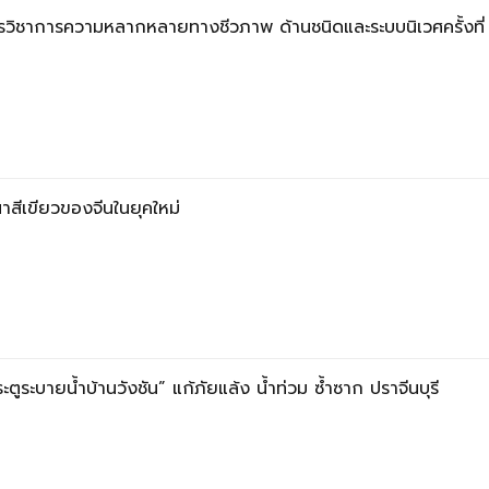
รวิชาการความหลากหลายทางชีวภาพ ด้านชนิดและระบบนิเวศครั้งที
สีเขียวของจีนในยุคใหม่
ตูระบายน้ำบ้านวังชัน” แก้ภัยแล้ง น้ำท่วม ซ้ำซาก ปราจีนบุรี