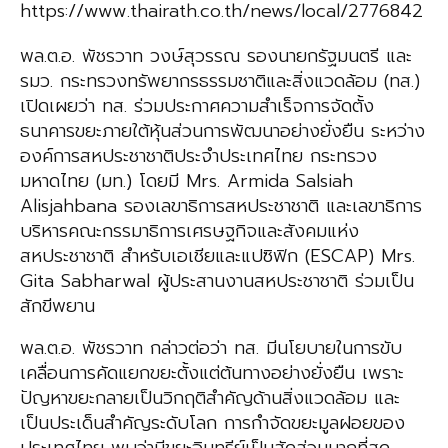
https://www.thairath.co.th/news/local/2776842
พล.ต.อ. พัชรวาท วงษ์สุวรรณ รองนายกรัฐมนตรี และ
รมว. กระทรวงทรัพยากรธรรมชาติและสิ่งแวดล้อม (ทส.)
เปิดเผยว่า ทส. ร่วมประกาศความสำเร็จการจัดตั้ง
ธนาคารขยะภายใต้หุ้นส่วนการพัฒนาอย่างยั่งยืน ระหว่าง
องค์การสหประชาชาติประจำประเทศไทย กระทรวง
มหาดไทย (มท.) โดยมี Mrs. Armida Salsiah
Alisjahbana รองเลขาธิการสหประชาชาติ และเลขาธิการ
บริหารคณะกรรมาธิการเศรษฐกิจและสังคมแห่ง
สหประชาชาติ สำหรับเอเชียและแปซิฟิก (ESCAP) Mrs.
Gita Sabharwal ผู้ประสานงานสหประชาชาติ ร่วมเป็น
สักขีพยาน
พล.ต.อ. พัชรวาท กล่าวต่อว่า ทส. มีนโยบายในการขับ
เคลื่อนการคัดแยกขยะตั้งแต่ต้นทางอย่างยั่งยืน เพราะ
ปัญหาขยะกลายเป็นวิกฤติสำคัญด้านสิ่งแวดล้อม และ
เป็นประเด็นสำคัญระดับโลก การกำจัดขยะมูลฝอยของ