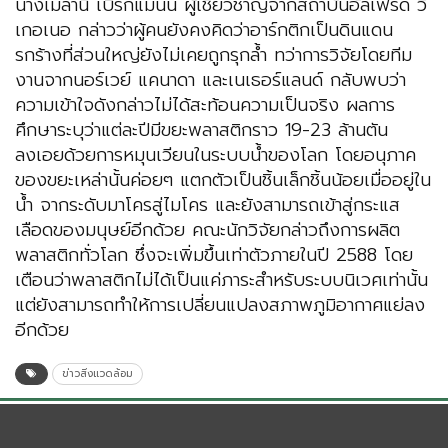
นางเมลานี เบิร์กแมนน์ ผู้เชี่ยวชาญจากสถาบันอัลเฟรด วี
เกอเนอ กล่าวว่าผู้คนยังคงคิดว่าอาร์กติกเป็นดินแดน
รกร้างที่ส่วนใหญ่ยังไม่เคยถูกรุกล้ำ ทว่าการวิจัยโดยทีม
งานจากนอร์เวย์ แคนาดา และเนเธอร์แลนด์ กลับพบว่า
ความเข้าใจดังกล่าวไม่ได้สะท้อนความเป็นจริง ผลการ
ศึกษาระบุว่าแต่ละปีมีขยะพลาสติกราว 19-23 ล้านตัน
ลงเอยด้วยการหมุนเวียนในระบบน้ำของโลก โดยอนุภาค
ของขยะเหล่านั้นค่อยๆ แตกตัวเป็นชิ้นเล็กชิ้นน้อยเมื่ออยู่ใน
น้ำ จากระดับมาโครสู่ไมโคร และยังสามารถเข้าสู่กระแส
เลือดของมนุษย์อีกด้วย คณะนักวิจัยกล่าวถึงการผลิต
พลาสติกทั่วโลก ซึ่งจะเพิ่มขึ้นเท่าตัวภายในปี 2588 โดย
เตือนว่าพลาสติกไม่ได้เป็นแค่ภาระสำหรับระบบนิเวศเท่านั้น
แต่ยังสามารถทำให้การเปลี่ยนแปลงสภาพภูมิอากาศแย่ลง
อีกด้วย
ข่าวสิ่งแวดล้อม