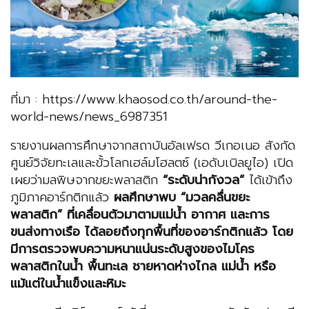
ที่มา : https://www.khaosod.co.th/around-the-
world-news/news_6987351
รายงานผลการศึกษาจากสถาบันอัลเฟรด วีเกอเนอ สังกัด
ศูนย์วิจัยทะเลและขั้วโลกเฮล์มโฮลตซ์ (เอดับเบิลยูไอ) เปิด
เผยว่ามลพิษจากขยะพลาสติก
“ระดับน่ากังวล”
ได้เข้าถึง
ภูมิภาคอาร์กติกแล้ว
ผลศึกษาพบ “มวลคลื่นขยะ
พลาสติก” ที่เคลื่อนตัวมาตามแม่น้ำ อากาศ และการ
ขนส่งทางเรือ ได้ลอยถึงทุกพื้นที่ของอาร์กติกแล้ว โดย
มีการตรวจพบความหนาแน่นระดับสูงของไมโคร
พลาสติกในน้ำ พื้นทะเล ชายหาดห่างไกล แม่น้ำ หรือ
แม้แต่ในน้ำแข็งและหิมะ