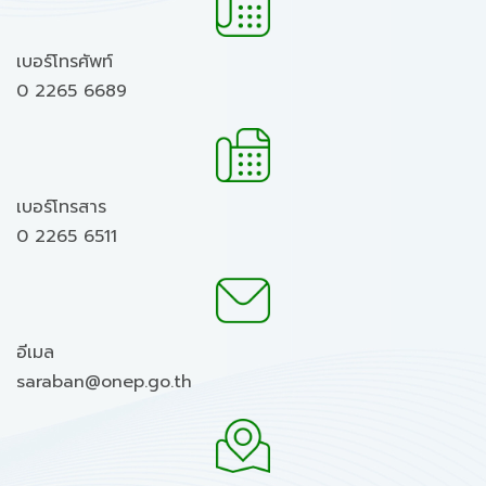
เบอร์โทรศัพท์
0 2265 6689
เบอร์โทรสาร
0 2265 6511
อีเมล
saraban@onep.go.th