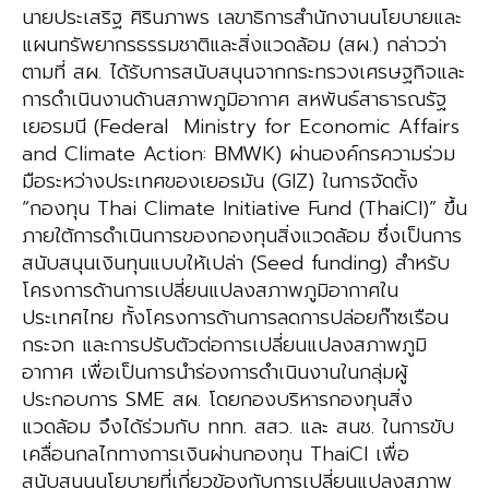
นายประเสริฐ ศิรินภาพร เลขาธิการสำนักงานนโยบายและ
แผนทรัพยากรธรรมชาติและสิ่งแวดล้อม (สผ.) กล่าวว่า
ตามที่ สผ. ได้รับการสนับสนุนจากกระทรวงเศรษฐกิจและ
การดำเนินงานด้านสภาพภูมิอากาศ สหพันธ์สาธารณรัฐ
เยอรมนี (Federal Ministry for Economic Affairs
and Climate Action: BMWK) ผ่านองค์กรความร่วม
มือระหว่างประเทศของเยอรมัน (GIZ) ในการจัดตั้ง
“กองทุน Thai Climate Initiative Fund (ThaiCI)” ขึ้น
ภายใต้การดำเนินการของกองทุนสิ่งแวดล้อม ซึ่งเป็นการ
สนับสนุนเงินทุนแบบให้เปล่า (Seed funding) สำหรับ
โครงการด้านการเปลี่ยนแปลงสภาพภูมิอากาศใน
ประเทศไทย ทั้งโครงการด้านการลดการปล่อยก๊าซเรือน
กระจก และการปรับตัวต่อการเปลี่ยนแปลงสภาพภูมิ
อากาศ เพื่อเป็นการนำร่องการดำเนินงานในกลุ่มผู้
ประกอบการ SME สผ. โดยกองบริหารกองทุนสิ่ง
แวดล้อม จึงได้ร่วมกับ ททท. สสว. และ สนช. ในการขับ
เคลื่อนกลไกทางการเงินผ่านกองทุน ThaiCI เพื่อ
สนับสนุนนโยบายที่เกี่ยวข้องกับการเปลี่ยนแปลงสภาพ