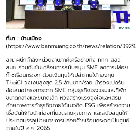
ที่มา
:
บ้านเมือง
(https://www.banmuang.co.th/news/relation/3929
สผ. ผนึกกำลังหน่วยงานภาคีเครือข่ายทั้ง ททท. สสว.
สนช. ร่วมกันขับเคลื่อนการสนับสนุน SME ลดการปล่อย
ก๊าซเรือนกระจก ด้วยเงินทุนให้เปล่าภายใต้กองทุน
ThaiCI วงเงินสูงสุด 2.5 ล้านบาท/ราย นำร่องเปิดรับ
ข้อเสนอโครงการจาก SME กลุ่มธุรกิจโรงแรมและที่พัก
ขนาดกลางและขนาดเล็ก หวังสร้างแรงจูงใจและเสริม
ศักยภาพการทำธุรกิจภายใต้แนวคิด ESG เพื่อสร้างความ
เชื่อมั่นให้กับนักท่องเที่ยวตลาดคุณภาพ และสนับสนุนให้
ประเทศบรรลุเป้าหมายการปล่อยก๊าซเรือนกระจกเป็นศูนย์
ภายในปี ค.ศ. 2065