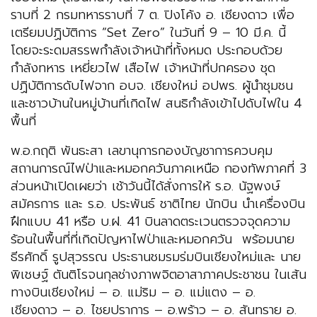
ราบที่ 2 กรมทหารราบที่ 7 ต. ปิงโค้ง อ. เชียงดาว เพื่อ
เตรียมปฏิบัติการ “Set Zero” ในวันที่ 9 – 10 มี.ค. นี้
โดยจะระดมสรรพกำลังเจ้าหน้าที่ทั้งหมด ประกอบด้วย
กำลังทหาร เหยี่ยวไฟ เสือไฟ เจ้าหน้าที่ปกครอง ชุด
ปฏิบัติการดับไฟจาก อบจ. เชียงใหม่ อปพร. ผู้นำชุมชน
และชาวบ้านในหมู่บ้านที่เกิดไฟ สนธิกำลังเข้าไปดับไฟใน 4
พื้นที่
พ.อ.กฤติ พันธะสา เลขานุการกองบัญชาการควบคุม
สถานการณ์ไฟป่าและหมอกควันภาคเหนือ กองทัพภาคที่ 3
ส่วนหน้าเปิดเผยว่า เช้าวันนี้ได้สั่งการให้ ร.อ. นัฐพงษ์
สมัครการ และ ร.อ. ประพันธ์ ชาติไทย นักบิน นำเครื่องบิน
ฝึกแบบ 41 หรือ บ.ฝ. 41 บินลาดตระเวนตรวจจุดความ
ร้อนในพื้นที่ที่เกิดปัญหาไฟป่าและหมอกควัน พร้อมนาย
ธีรศักดิ์ รูปสุวรรณ ประธานชมรมร่มบินเชียงใหม่และ นาย
พิเชษฐ์ ตันติโรจนกุลช่างภาพจิตอาสาภาคประชาชน ในเส้น
ทางบินเชียงใหม่ – อ. แม่ริม – อ. แม่แตง – อ.
เชียงดาว – อ. ไชยปราการ – อ.พร้าว – อ. สันทราย อ.