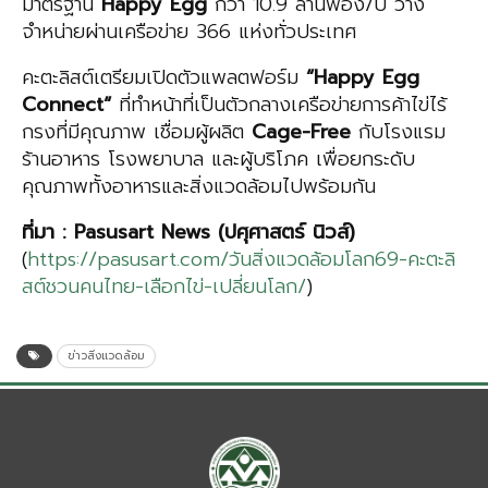
มาตรฐาน
Happy
Egg
กว่า 10.9 ล้านฟอง/ปี วาง
จำหน่ายผ่านเครือข่าย 366 แห่งทั่วประเทศ
คะตะลิสต์เตรียมเปิดตัวแพลตฟอร์ม
“
Happy
Egg
Connect
“
ที่ทำหน้าที่เป็นตัวกลางเครือข่ายการค้าไข่ไร้
กรงที่มีคุณภาพ เชื่อมผู้ผลิต
Cage-Free
กับโรงแรม
ร้านอาหาร โรงพยาบาล และผู้บริโภค เพื่อยกระดับ
คุณภาพทั้งอาหารและสิ่งแวดล้อมไปพร้อมกัน
ที่มา
:
Pasusart
News (
ปศุศาสตร์ นิว
ส์
)
(
https://pasusart.com/วันสิ่งแวดล้อมโลก69-คะตะลิ
สต์ชวนคนไทย-เลือกไข่-เปลี่ยนโลก/
)
ข่าวสิ่งแวดล้อม