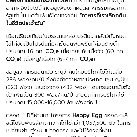
ปล่อยก๊าซเรือนกระจกทั่วโลก
การแก้ปัญหาสภาพภูมิ
อากาศจึงไม่ได้จำกัดอยู่เพียงภาคอุตสาหกรรมหรือภาค
รัฐเท่านั้น แต่สัมพันธ์โดยตรงกับ
“อาหารที่เราเลือกกิน
ในชีวิตประจำวัน”
เมื่อเปรียบเทียบในบรรดาแหล่งโปรตีนจากสัตว์ทั้งหมด
ไข่ไก่จัดเป็นโปรตีนที่มีคาร์บอนฟุตพริ้นท์ค่อนข้างต่ำ
ประมาณ 1.6 กก.
CO₂e
เมื่อเทียบกับเนื้อวัว (60 กก.
CO₂e
) เนื้อหมู/เนื้อไก่ (6-7 กก.
CO₂e
)
ข้อมูลจากกรมอนามัย ระบุว่าคนไทยบริโภคไข่ไก่เฉลี่ย
236 ฟอง/คน/ปี ซึ่งยังต่ำกว่าหลายประเทศ เช่น ญี่ปุ่น
(323 ฟอง) และฮ่องกง (432 ฟอง) โดยกรมอนามัยตั้ง
เป้าเพิ่มเป็น 300 ฟอง/คน/ปี เทียบเท่าการบริโภคไข่
ประมาณ 15,000-16,000 ล้านฟองต่อปี
ตลอด 5 ปีที่ผ่านมา โครงการ
Happy
Egg
ของคะตะลิ
สต์ได้รับพันธสัญญาจากไก่ไข่กว่า 1,057,500 ตัว ในการ
เปลี่ยนผ่านสู่ระบบปลอดกรง และไข่ไร้กรงที่ผ่าน