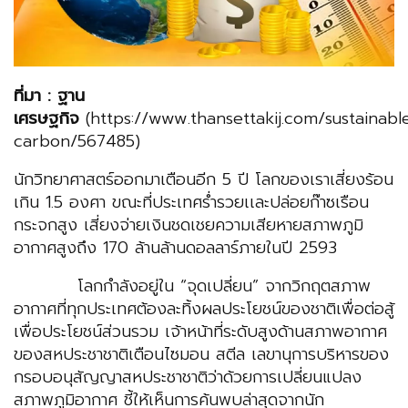
ที่มา : ฐาน
เศรษฐกิจ
(https://www.thansettakij.com/sustainabl
carbon/567485)
นักวิทยาศาสตร์ออกมาเตือนอีก 5 ปี โลกของเราเสี่ยงร้อน
เกิน 1.5 องศา ขณะที่ประเทศร่ำรวยเเละปล่อยก๊าซเรือน
กระจกสูง เสี่ยงจ่ายเงินชดเชยความเสียหายสภาพภูมิ
อากาศสูงถึง 170 ล้านล้านดอลลาร์ภายในปี 2593
โลกกำลังอยู่ใน “จุดเปลี่ยน” จากวิกฤตสภาพ
อากาศที่ทุกประเทศต้องละทิ้งผลประโยชน์ของชาติเพื่อต่อสู้
เพื่อประโยชน์ส่วนรวม เจ้าหน้าที่ระดับสูงด้านสภาพอากาศ
ของสหประชาชาติเตือนไซมอน สตีล เลขานุการบริหารของ
กรอบอนุสัญญาสหประชาชาติว่าด้วยการเปลี่ยนแปลง
สภาพภูมิอากาศ ชี้ให้เห็นการค้นพบล่าสุดจากนัก