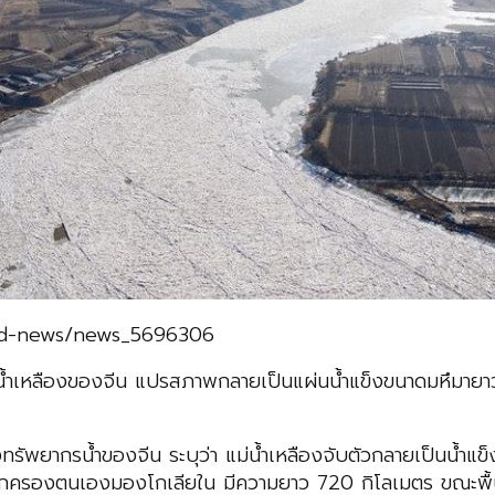
orld-news/news_5696306
น้ำเหลืองของจีน แปรสภาพกลายเป็นแผ่นน้ำแข็งขนาดมหึมายา
ัพยากรน้ำของจีน ระบุว่า แม่น้ำเหลืองจับตัวกลายเป็นน้ำแข็
ปกครองตนเองมองโกเลียใน มีความยาว 720 กิโลเมตร ขณะพื้นท