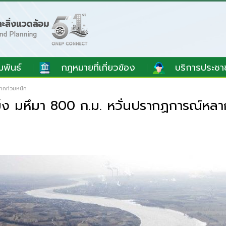
มพันธ์
กฎหมายที่เกี่ยวข้อง
บริการประชา
ลากท่วมหนัก
ข็ง มหึมา 800 ก.ม. หวั่นปรากฏการณ์หลา