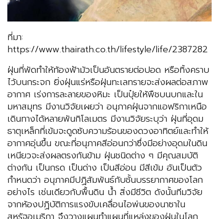
ที่มา:
https://www.thairath.co.th/lifestyle/life/2387282
ฝุ่นที่พัดทำให้ท้องฟ้ามัวเป็นอันตรายต่อปอด หรือทิ้งคราบ
ไว้บนกระจก ยิ่งฝุ่นแร่หรือฝุ่นทะเลทรายจะส่งผลต่อสภาพ
อากาศ เร่งการละลายของหิมะ เป็นปุ๋ยให้พืชบนบกและใน
มหาสมุทร มีงานวิจัยเผยว่า อนุภาคฝุ่นจากแอฟริกาเหนือ
เดินทางได้หลายพันกิโลเมตร มีงานวิจัยระบุว่า ฝุ่นที่อุดม
ธาตุเหล็กที่เข้มจะดูดซับความร้อนของดวงอาทิตย์และทำให้
อากาศอุ่นขึ้น ขณะที่อนุภาคสีอ่อนกว่าซึ่งมีอย่างอุดมในดิน
เหนียวจะส่งผลตรงกันข้าม ฝุ่นชนิดต่าง ๆ มีคุณสมบัติ
ต่างกัน เป็นกรด เป็นด่าง เป็นสีอ่อน มีสีเข้ม อันเป็นตัว
กำหนดว่า อนุภาคมีปฏิสัมพันธ์กับชั้นบรรยากาศของโลก
อย่างไร เช่นเดียวกับพื้นดิน น้ำ สิ่งมีชีวิต ดังนั้นทีมวิจัย
จากห้องปฏิบัติการแรงขับเคลื่อนไอพ่นของนาซาใน
สหรัฐอเมริกา จึงวางแผนทำแผนที่แหล่งของฝุ่นในโลก