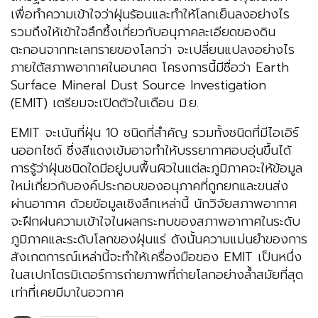
เพื่อทำความเข้าใจว่าฝุ่นร้อนและทำให้โลกเย็นลงอย่างไร
รวมถึงให้เข้าใจลึกซึ้งเกี่ยวกับอนุภาคละเอียดของดิน
ตะกอนจากทะเลทรายของโลกว่า จะเปลี่ยนแปลงอย่างไร
ภายใต้สภาพอากาศในอนาคต โครงการนี้มีชื่อว่า Earth
Surface Mineral Dust Source Investigation
(EMIT) เตรียมจะเปิดตัวในเดือน มิ.ย.
EMIT จะเน้นที่ฝุ่น 10 ชนิดที่สำคัญ รวมทั้งชนิดที่มีไอเอิร์
นออกไซด์ ซึ่งสีแดงเข้มอาจทำให้บรรยากาศอบอุ่นขึ้นได้
การรู้ว่าฝุ่นชนิดใดมีอยู่บนพื้นผิวในแต่ละภูมิภาคจะให้ข้อมูล
ใหม่เกี่ยวกับองค์ประกอบของอนุภาคที่ถูกยกและขนส่ง
ผ่านอากาศ ด้วยข้อมูลเชิงลึกเหล่านี้ นักวิจัยสภาพอากาศ
จะฝึกฝนความเข้าใจในผลกระทบของสภาพอากาศในระดับ
ภูมิภาคและระดับโลกของฝุ่นแร่ ดังนั้นความแม่นยำของการ
สังเกตการณ์เหล่านี้จะทำให้เครื่องมือของ EMIT เป็นหนึ่ง
ในสเปกโตรมิเตอร์การถ่ายภาพที่ถ่ายโลกอย่างล้ำสมัยที่สุด
เท่าที่เคยมีมาในอวกาศ