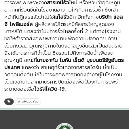
การอพยพเพราะจาก
สารเคมีรั่ว
ใหม่ หรือหวั่นว่าอุณหภูมิ
อากาศที่ร้อนขึ้นในโรงงานอาจก่อให้เกิดการรั่วซ้ำ ซึ่งเจ้า
หน้าที่ปฏิเสธแล้วว่าไม่ใช่
แก๊สรั่ว
อีก อีกทั้งทาง
บริษัท แอล
จี โพลิเมอร์ส
ผู้ผลิตสารปิโตรเคมิคัลรายใหญ่สุดของ
เกาหลีใต้ แถลงว่าไม่มีการรั่วไหลครั้งที่ 2 แต่ทางโรงงาน
ขอให้ตำรวจสั่งอพยพชาวบ้านเพื่อความปลอดภัย ด้วย
เป็นกังวลว่าอุณหภูมิภายในถังอาจสูงขึ้นแล้วเป็นอันตราย
จึงใช้มาตรการที่จำเป็น ซึ่งรวมไปถึงการฉีดน้ำเพื่อลด
อุณหภูมิ ขณะที่
นายจากัน โมหัน เร็ดดี มุขมนตรีรัฐอันตร
ประเทศ
แถลงว่า สาเหตุที่รั่วเกิดจากสารสไตรีน ซึ่งเป็น
วัตถุดิบตั้งต้น ใช้ในการผลิตพลาสติกคงค้างอยู่ในโรงงาน
เป็นเวลานานจากมาตรการปิดเมืองเพื่อป้องกันการแพร่
ระบาดของเชื้อ
ไวรัสโควิด-19.
ข่าวสิ่งแวดล้อม