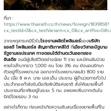
ที่มา :
https://www.thairath.co.th/news/foreign/1839858?
cx_testId=0&cx_testVariant=cx_0&cx_artPos=0#c
จากเหตุสารเคมีรั่วใน
โรงงานผลิตโพลิเมอร์
ของ
บริษัท
แอลจี โพลิเมอร์ส สัญชาติเกาหลีใต้
ที่
เมืองวิสาขะปัฐนาม
รัฐอานธรประเทศ ทางตอนใต้ด้านตะวันออกของ
อินเดีย
จนมีผู้เสียชีวิตอย่างน้อย 11 ราย และมีคนล้มป่วย
หายใจลำบากราว 1,000 คน โดย 316 คน ยังนอนรักษา
ตัวอยู่ที่โรงพยาบาล ออกจากโรงพยาบาลแล้ว 800 ราย
นั้น เมื่อ 8 พ.ค. นาย เอส.เอ็น ประธาน ผู้อำนวยการทั่วไป
ประจำกองกำลังรับมือภัยพิบัติแห่งชาติ สั่งให้ขยายพื้นที่
ประชาชนที่อาศัยอยู่ในระยะ 5 กม. อพยพเพิ่มจากเดิมใน
รัศมีโดยรอบ 3 กม.
อย่างไรก็ตาม ก่อนหน้าเกิดความสับสนเรื่องขยายพื้นที่ใน