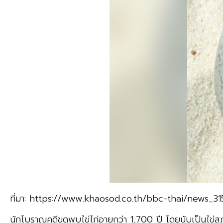
ที่มา: https://www.khaosod.co.th/bbc-thai/news_31
นักโบราณคดีขุดพบไข่ไก่อายุกว่า 1,700 ปี โดยนับเป็น