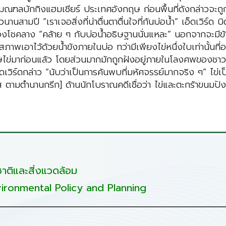
 มณฑลบักกิงแฮมเชียร์ ประเทศอังกฤษ ก่อนพื้นที่ดังกล่าวจะถูก
นสามปี “เราเจอสิ่งที่น่าตื่นตาตื่นใจที่ก้นบ่อน้ำ” เอ็ดเวิร์ด
งโชคลาง “คล้าย ๆ กับบ่อน้ำอธิษฐานนั่นแหละ” นอกจากจะมีข้าวข
คงสภาพเอาไว้ด้วยน้ำขังภายในบ่อ ทว่ามีเพียงไข่หนึ่งใบเท่านั
ษไข่มาก่อนแล้ว โดยส่วนมากมักถูกฝังอยู่ภายในโลงศพของชาวโรมัน
ดเวิร์ดกล่าว “นับว่าเป็นการค้นพบที่มหัศจรรย์มากจริง ๆ” ไ
์มีส ตามตำนานกรีก] ด้านนักโบราณคดีเชื่อว่า ไข่และตะกร้าขนม
ติและสิ่งแวดล้อม
ironmental Policy and Planning