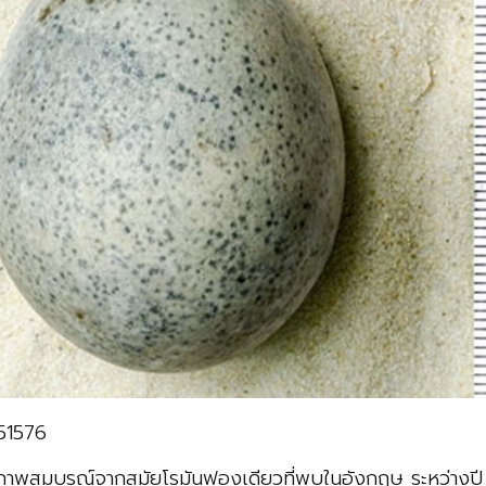
51576
ไข่สภาพสมบูรณ์จากสมัยโรมันฟองเดียวที่พบในอังกฤษ ระหว่