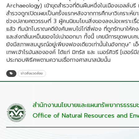
Archaeology) เข้าขุดสำรวจที่ดินผืนหนึ่งในเมืองเอลส์บรี
สำรวจถูกเปิดเผยเป็นครั้งแรกหลังจากการศึกษาวิเคราะห์ยาวนา
ช่วงปลายศตวรรษที่ 3 ผู้คนนิยมโยนสิ่งของลงบ่อเพราะเรื่อ
แล้ว ทีมนักโบราณคดียังค้นพบไข่ไก่สี่ฟอง ที่ถูกรักษาให้
และส่งกลิ่นเหม็นของไข่เน่าออกมา ทั้งนี้ เคยมีการขุดพบเศ
ยังมีสภาพสมบูรณ์อยู่เพียงฟองเดียวเท่านั้นในอังกฤษ” เอ็
เทพเจ้าโรมันสององค์ ได้แก่ มิทรัส และ เมอร์คิวรี [เฮอร
ประกอบพิธีศพตามความเชื่อทางศาสนาสมัยนั้น
ข่าวสิ่งแวดล้อม
สำนักงานนโยบายและแผนทรัพยากรธรรมชา
Office of Natural Resources and Env