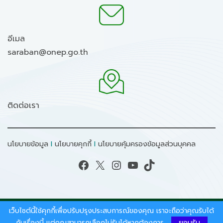
อีเมล
saraban@onep.go.th
ติดต่อเรา
นโยบายข้อมูล
I
นโยบายคุกกี้
I
นโยบายคุ้มครองข้อมูลส่วนบุคคล
Facebook
X
Instagram
YouTube
TikTok
เว็บไซต์นี้ใช้คุกกี้เพื่อปรับปรุงประสบการณ์ของคุณ เราจะถือว่าคุณรับได้
สงวนลิขสิทธิ์ © 2026 - สำนักงานนโยบายและแผน
ทรัพยากรธรรมชาติและสิ่งแวดล้อม.
กับเรื่องนี้ แต่คุณสามารถเลือกไม่รับได้หากต้องการ
ยอมรับ