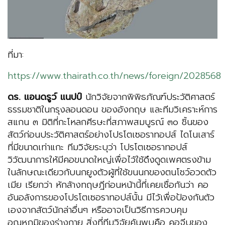
ที่มา:
https://www.thairath.co.th/news/foreign/2028568
ดร. แอนดรูว์ แนปป์
นักวิจัยจากพิพิธภัณฑ์ประวัติศาสตร์
ธรรมชาติในกรุงลอนดอน ของอังกฤษ และทีมวิเคราะห์การ
สแกน ๓ มิติที่กะโหลกศีรษะที่สภาพสมบูรณ์ ๓๐ ชิ้นของ
สัตว์ก่อนประวัติศาสตร์อย่างโปรโตเซอราทอปส์ ไดโนเสาร์
ที่มีขนาดเท่าแกะ ทีมวิจัยระบุว่า โปรโตเซอราทอปส์
วิวัฒนาการให้มีคอขนาดใหญ่เพื่อไว้ใช้ดึงดูดเพศตรงข้าม
ในลักษณะเดียวกับนกยูงตัวผู้ที่ใช้ขนนกของตนโชว์อวดตัว
เมีย เรียกว่า หักล้างทฤษฎีก่อนหน้านี้ที่เคยเชื่อกันว่า คอ
อันอลังการของโปรโตเซอราทอปส์นั้น มีไว้เพื่อป้องกันตัว
เองจากสัตว์นักล่าอื่นๆ หรืออาจเป็นวิธีการควบคุม
อุณหภูมิของร่างกาย สิ่งที่ทีมวิจัยค้นพบคือ คอจีบของ