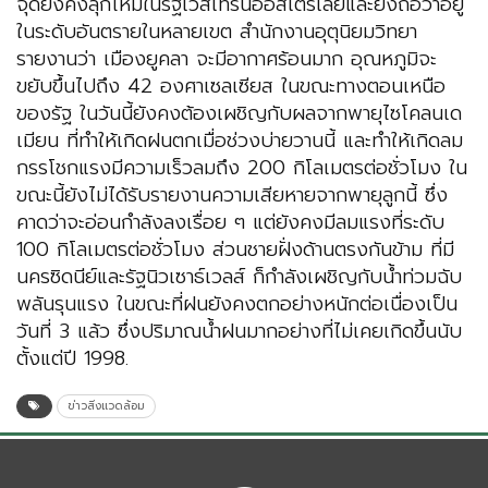
จุดยังคงลุกไหม้ในรัฐเวสเทิร์นออสเตรเลียและยังถือว่าอยู่
ในระดับอันตรายในหลายเขต สำนักงานอุตุนิยมวิทยา
รายงานว่า เมืองยูคลา จะมีอากาศร้อนมาก อุณหภูมิจะ
ขยับขึ้นไปถึง 42 องศาเซลเซียส ในขณะทางตอนเหนือ
ของรัฐ ในวันนี้ยังคงต้องเผชิญกับผลจากพายุไซโคลนเด
เมียน ที่ทำให้เกิดฝนตกเมื่อช่วงบ่ายวานนี้ และทำให้เกิดลม
กรรโชกแรงมีความเร็วลมถึง 200 กิโลเมตรต่อชั่วโมง ใน
ขณะนี้ยังไม่ได้รับรายงานความเสียหายจากพายุลูกนี้ ซึ่ง
คาดว่าจะอ่อนกำลังลงเรื่อย ๆ แต่ยังคงมีลมแรงที่ระดับ
100 กิโลเมตรต่อชั่วโมง ส่วนชายฝั่งด้านตรงกันข้าม ที่มี
นครซิดนีย์และรัฐนิวเซาธ์เวลส์ ก็กำลังเผชิญกับน้ำท่วมฉับ
พลันรุนแรง ในขณะที่ฝนยังคงตกอย่างหนักต่อเนื่องเป็น
วันที่ 3 แล้ว ซึ่งปริมาณน้ำฝนมากอย่างที่ไม่เคยเกิดขึ้นนับ
ตั้งแต่ปี 1998.
ข่าวสิ่งแวดล้อม