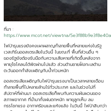
ที่มา :
https://www.mcot.net/viewtna/5e3f88b9e3f8e40a
ไฟป่ารุนแรงยังคงเผาผลาญทำลายพื้นที่หลายแห่งในรัฐ
เวสเทิร์นออสเตรเลียในวันนี้ ในขณะที่ พื้นที่ส่วนอื่น ๆ
ของรัฐยังต้องรับมือกับความเสียหายที่เกิดขึ้นหลังจาก
พายุไซโคลนได้พัดผ่านไปแล้ว ส่วนด้านชายฝั่งทะเลด้าน
ตะวันออกกำลังเผชิญกับน้ำท่วมหนัก
ออสเตรเลียเผชิญกับไฟป่ารุนแรงมาเป็นเวลาหลายเดือน
ทำลายพื้นที่ไปหลายล้านไร่ทั่วประเทศ และในช่วงไม่กี่
สัปดาห์ที่ผ่านมา ออสเตรเลียก็พบกับความผันผวนของ
สภาพอากาศ ที่นำมาทั้งฝนตกหนัก พายุลูกเห็บ ลม
กรรโชกแรง อากาศร้อนและแห้งแล้ง ในวันนี้ ไฟป่าสิบกว่า