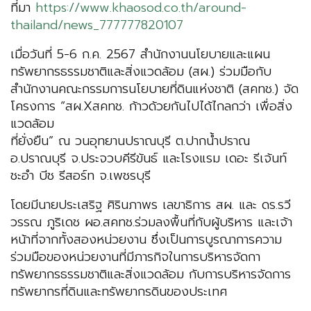
ที่มา
https://www.khaosod.co.th/around-
thailand/news_777777820107
เมื่อวันที่ 5-6 ก.ค. 2567 สำนักงานนโยบายและแผน
ทรัพยากรธรรมชาติและสิ่งแวดล้อม (สผ.) ร่วมมือกับ
สำนักงานคณะกรรมการนโยบายที่ดินแห่งชาติ (สคทช.) จัด
โครงการ “สผ.Xสคทช. ก้าวด้วยกันไปได้ไกลกว่า เพื่อสิ่ง
แวดล้อม
ที่ยั่งยืน” ณ วนอุทยานปราณบุรี ต.ปากน้ำปราณ
อ.ปราณบุรี จ.ประจวบคีรีขันธ์ และโรงแรม เดอะ รีเจ้นท์
ชะอำ บีช รีสอร์ท จ.เพชรบุรี
โดยมีนายประเสริฐ ศิรินภาพร เลขาธิการ สผ. และ ดร.รวี
วรรณ ภูริเดช ผอ.สคทช.ร่วมลงพื้นที่กับผู้บริหาร และเจ้า
หน้าที่จากทั้งสองหน่วยงาน ซึ่งเป็นการบูรณาการความ
ร่วมมือของหน่วยงานที่มีภารกิจในการบริหารจัดกา
ทรัพยากรธรรมชาติและสิ่งแวดล้อม กับการบริหารจัดการ
ทรัพยากรที่ดินและทรัพยากรดินของประเทศ