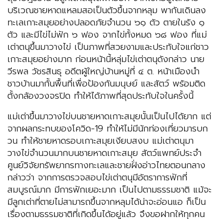
บริเวณชายหาดแหลมสอเป็นตัวขึ้นจากหลุม พากันเดินลง
ทะเลเกาะสมุยอย่างปลอดภัยจำนวน ๖๑ ตัว ตายในรัง ๑
ตัว และมีไข่ไม่ฟัก ๖ ฟอง จากไข่ทั้งหมด ๖๘ ฟอง ที่แม่
เต่าตนุขึ้นมาวางไข่ เป็นภาพที่สวยงามและประทับใจแก่ชาว
เกาะสมุยอย่างมาก ก่อนหน้านี้หลุ่มไข่เต่าตนุดังกล่าว นาย
วีรพล วัชรสินธุ อดีตผู้ใหญ่บ้านหมู่ที่ ๔ ต. หน้าเมืองนำ
ชาวบ้านมากั้นพื้นที่เพื่อป้องกันมนุษย์ และสัตว์ พร้อมติด
ตั้งกล้องวงจรปิด ทำให้ได้ภาพที่สุดประทับใจในครั้งนี้
แม่เต่าขึ้นมาวางไข่บนชายหาดเกาะสมุยนั้นเป็นไปได้ยาก แต่
จากผลกระทบของโควิด-19 ทำให้ไม่มีนักท่องเที่ยวมารบก
วน ทำให้ชายหาดรอบเกาะสมุยเงียบสงบ แม่เต่าตนุมา
วางไข่จำนวนมากบนชายหาดเกาะสมุย สัตว์แพทย์ประจำ
ศูนย์วิจัยทรัพยากรทางทะเลและชายฝั่งอ่าวไทยตอนกลาง
กล่าวว่า จากการตรวจสอบไข่เต่าตนุมีอัตราการฟักที่
สมบูรณ์มาก มีการฟักเยอะมาก เป็นไปตามธรรมชาติ แม้จะ
มีลูกเต่าที่ตายไม่สามารถขึ้นจากหลุมได้น่าจะอ่อนแอ ก็เป็น
เรื่องตามธรรมชาติที่เกิดขึ้นได้อยู่แล้ว จึงขอฝากให้ทุกคน