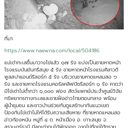
ที่มา:
https://www.naewna.com/local/504186
แม่เต่าทะเลขึ้นมาวางไข่แล้ว ๑๗ รัง แบ่งเป็นชายหาดหน้า
โรงแรมบันยันทรีสมุย ๕ รัง ชายหาดหน้าโรงแรมศิลาวดี
พูลสปาแอนด์รีสอร์ท ๕ รัง บริเวณชายหาดแหลมสอ ๖
รัง และชายหาดโรงแรมคอรัลคลิฟบีชรีสอร์ท ๑ รัง คาดว่า
มีไข่เต่าไม่ต่ำกว่า ๑,๐๐๐ ฟอง สัตว์แพทย์ประจำศูนย์วิจัย
ทรัพยากรทางทะเลและชายฝั่งอ่าวไทยตอนกลาง พร้อม
ผู้นำชุมชน และชาวบ้านช่วยกันดูแลรักษากันแนวเขต
ป้องกันไข่เต่าไม่ให้ได้รับความเสียหาย ที่ชายหาดแหลมสอ
อ่าวท้องหนัน หมู่ที่ ๔ ต. หน้าเมือง อ. เกาะสมุย จ.
สุราษฎร์ธานี มีลูกเต่าตนุได้ฟักออก จากไข่ที่อยู่ใต้ทราย