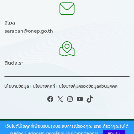
อีเมล
saraban@onep.go.th
ติดต่อเรา
นโยบายข้อมูล
I
นโยบายคุกกี้
I
นโยบายคุ้มครองข้อมูลส่วนบุคคล
Facebook
X
Instagram
YouTube
TikTok
เว็บไซต์นี้ใช้คุกกี้เพื่อปรับปรุงประสบการณ์ของคุณ เราจะถือว่าคุณรับได้
สงวนลิขสิทธิ์ © 2026 - สำนักงานนโยบายและแผน
ทรัพยากรธรรมชาติและสิ่งแวดล้อม.
กับเรื่องนี้ แต่คุณสามารถเลือกไม่รับได้หากต้องการ
ยอมรับ