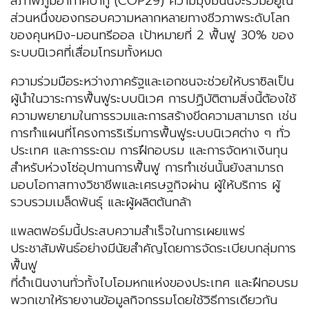
สภาพภูมิอากาศบากู (COP29) ความมุ่งมั่นนี้จะรวมอยู่ใน
ส่วนหนึ่งของกรอบความหลากหลายทางชีวภาพระดับโลก
ของคุนหมิง-มอนทรีออล เป้าหมายที่ 2 ฟื้นฟู 30% ของ
ระบบนิเวศที่เสื่อมโทรมทั้งหมด
ความร่วมมือระหว่างภาครัฐและเอกชนจะช่วยให้บราซิลเป็น
ผู้นำในวาระการฟื้นฟูระบบนิเวศ การปฏิบัติตามสิ่งนี้ต้องใช้
ความพยายามในการรวมและการสร้างขีดความสามารถ เช่น
การทำแผนที่โครงการริเริ่มการฟื้นฟูระบบนิเวศต่าง ๆ ทั่ว
ประเทศ และการระดม การฝึกอบรม และการจัดหาเงินทุน
สำหรับห่วงโซ่อุปทานการฟื้นฟู การทำเช่นนั้นยังสามารถ
มอบโอกาสทางวิชาชีพและเศรษฐกิจผ่าน ผู้ให้บริการ ผู้
รวบรวมเมล็ดพันธุ์ และผู้ผลิตต้นกล้า
แพลตฟอร์มนี้ประสบความสำเร็จในการเผยแพร่
ประชาสัมพันธ์อย่างมีนัยสำคัญโดยการจัดระเบียบกลุ่มการ
ฟื้นฟู
ที่ดำเนินงานทั่วทั้งไบโอมหกแห่งของประเทศ และฝึกอบรม
พวกเขาให้รายงานข้อมูลกิจกรรมโดยใช้วิธีการเดียวกัน