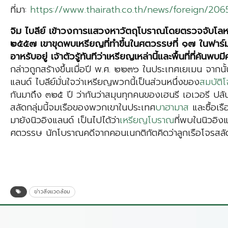
ที่มา:
https://www.thairath.co.th/news/foreign/20
จิม ไบลีย์ เข้าวงการแสวงหาวัตถุโบราณโดยตรวจจับโลหะ
๒๕๕๗ เขาขุดพบเหรียญที่ทำขึ้นในศตวรรษที่ ๑๗ ในฟาร์มแห
อาหรับอยู่ เจ้าตัวรู้ทันทีว่าเหรียญเหล่านี้และพื้นที่ที่ค้น
กล่าวถูกสร้างขึ้นเมื่อปี พ.ศ. ๒๒๓๖ ในประเทศเยเมน จาก
แลนด์ ไบลีย์มั่นใจว่าเหรียญพวกนี้เป็นส่วนหนึ่งของ
สมบัติโ
กันมาถึง ๓๒๕ ปี ว่ากันว่าสมุนทุกคนของเฮนรี เอเวอรี ป
สลัดกลุ่มนี้จมเรือของพวกเขาในประเทศ
บาฮามาส
และซื้อเรื
มายังนิวอิงแลนด์ เป็นไปได้ว่า
เหรียญโบราณ
ที่พบในนิวอิง
ศตวรรษ นักโบราณคดีจากคอนเนกติกัตคิดว่าลูกเรือโจรสลัด
ข่าวสิ่งแวดล้อม