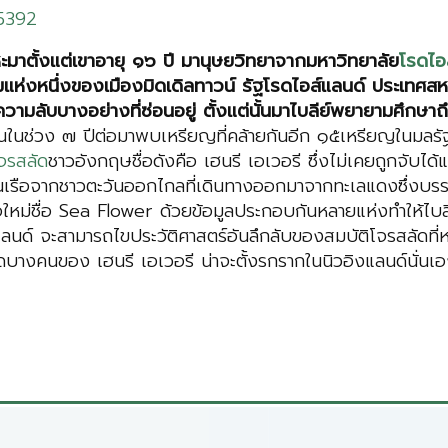
65392
มาตั้งแต่เขาอายุ ๑๖ ปี มานุษยวิทยาจากมหาวิทยาลัย
โรดไอ
่งหนึ่งของเมืองมิดเดิลทาวน์ รัฐโรดไอส์แลนด์ ประเทศสหรั
พบมีความลับบางอย่างที่ซ่อนอยู่ ตั้งแต่นั้นมาไบลีย์พยายามศึกษาถ
นั้นในช่วง ๗ ปีต่อมาพบเหรียญที่คล้ายกันอีก ๑๕เหรียญในมลร
จรสลัด
ชาวอังกฤษชื่อดังคือ เฮนรี เอเวอรี ซึ่งไม่เคยถูกจับได
ล้นเรือจากชาวตะวันออกไกลที่เดินทางออกมาจากทะเลแดงซึ่งบร
อใหม่ชื่อ Sea Flower ด้วยข้อมูลประกอบกันหลายแห่งทำให้ไบลีย
แลนด์ จะสามารถไขประวัติศาสตร์อันลึกลับของสมบัติโจรสลัดที
บางคนของ เฮนรี เอเวอรี น่าจะตั้งรกรากในนิวอิงแลนด์นั่นเ