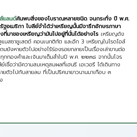
ส์แลนด์
ค้นพบสิ่งของโบราณหลายชนิด จนกระทั่ง ปี พ.ศ.
ฐอเมริกา ไบลีย์จำได้ว่าเหรียญนั้นมีจารึกอักษรภาษา
ึงที่มาของเหรียญว่ามันไปอยู่ที่นั่นได้อย่างไร
เหรียญดัง
ัฐแมสซาชูเสตต์ คอนเนกติกัต และอีก 3 เหรียญในโรดไอส์
้แถมยังหายตัวไปอย่างไร้ร่องรอยกลายเป็นเรื่องเล่าขานต่อ
รทุกทองคำและเงินมาเต็มลำในปี พ.ศ. ๒๒๓๘ จากนั้นโจร
์เชื่อว่ามีความสมเหตุสมผลที่เฮนรี เอเวอรี ได้เดินทาง
่หายตัวไปกับสายลม ที่เป็นปริศนายาวนานมาเกือบ ๓
อง