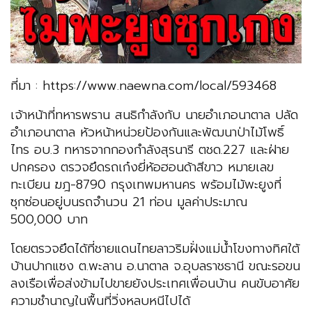
ที่มา : https://www.naewna.com/local/593468
เจ้าหน้าที่ทหารพราน สนธิกำลังกับ นายอำเภอนาตาล ปลัด
อำเภอนาตาล หัวหน้าหน่วยป้องกันและพัฒนาป่าไม้โพธิ์
ไทร อบ.3 ทหารจากกองกำลังสุรนารี ตชด.227 และฝ่าย
ปกครอง ตรวจยึดรถเก๋งยี่ห้อฮอนด้าสีขาว หมายเลข
ทะเบียน ฆฎ-8790 กรุงเทพมหานคร พร้อมไม้พะยูงที่
ซุกซ่อนอยู่บนรถจำนวน 21 ท่อน มูลค่าประมาณ
500,000 บาท
โดยตรวจยึดได้ที่ชายแดนไทยลาวริมฝั่งแม่น้ำโขงทางทิศใต้
บ้านปากแซง ต.พะลาน อ.นาตาล จ.อุบลราชธานี ขณะรอขน
ลงเรือเพื่อส่งข้ามไปขายยังประเทศเพื่อนบ้าน คนขับอาศัย
ความชำนาญในพื้นที่วิ่งหลบหนีไปได้