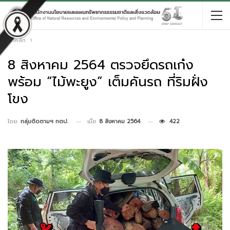
หน้าหลัก
8 สิงหาคม 2564 ตรวจยึดรถเก๋ง
พร้อม “ไม้พะยูง” เต็มคันรถ ที่ริมฝั่ง
โขง
เมื่อ
8 สิงหาคม 2564
422
โดย
กลุ่มติดตามฯ กตป.