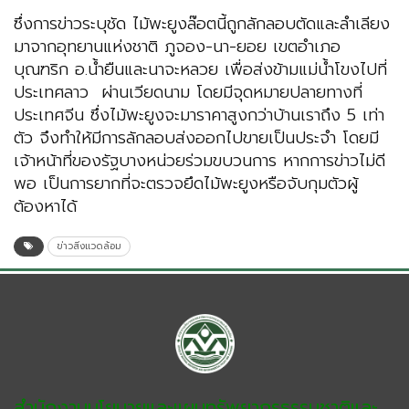
ซึ่งการข่าวระบุชัด ไม้พะยูงล๊อตนี้ถูกลักลอบตัดและลำเลียง
มาจากอุทยานแห่งชาติ ภูจอง-นา-ยอย เขตอำเภอ
บุณฑริก อ.น้ำยืนและนาจะหลวย เพื่อส่งข้ามแม่น้ำโขงไปที่
ประเทศลาว ผ่านเวียดนาม โดยมีจุดหมายปลายทางที่
ประเทศจีน ซึ่งไม้พะยูงจะมาราคาสูงกว่าบ้านเราถึง 5 เท่า
ตัว จึงทำให้มีการลักลอบส่งออกไปขายเป็นประจำ โดยมี
เจ้าหน้าที่ของรัฐบางหน่วยร่วมขบวนการ หากการข่าวไม่ดี
พอ เป็นการยากที่จะตรวจยึดไม้พะยูงหรือจับกุมตัวผู้
ต้องหาได้
ข่าวสิ่งแวดล้อม
สำนักงานนโยบายและแผนทรัพยากรธรรมชาติและ