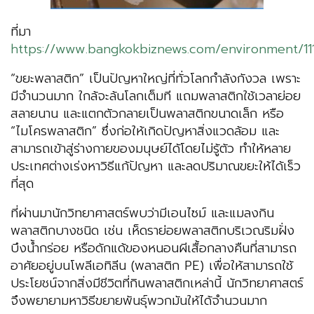
ที่มา
https://www.bangkokbiznews.com/environment/11
“ขยะพลาสติก” เป็นปัญหาใหญ่ที่ทั่วโลกกำลังกังวล เพราะ
มีจำนวนมาก ใกล้จะล้นโลกเต็มที แถมพลาสติกใช้เวลาย่อย
สลายนาน และแตกตัวกลายเป็นพลาสติกขนาดเล็ก หรือ
“ไมโครพลาสติก” ซึ่งก่อให้เกิดปัญหาสิ่งแวดล้อม และ
สามารถเข้าสู่ร่างกายของมนุษย์ได้โดยไม่รู้ตัว ทำให้หลาย
ประเทศต่างเร่งหาวิธีแก้ปัญหา และลดปริมาณขยะให้ได้เร็ว
ที่สุด
ที่ผ่านมานักวิทยาศาสตร์พบว่ามีเอนไซม์ และแมลงกิน
พลาสติกบางชนิด เช่น เห็ดราย่อยพลาสติกบริเวณริมฝั่ง
บึงน้ำกร่อย หรือดักแด้ของหนอนผีเสื้อกลางคืนที่สามารถ
อาศัยอยู่บนโพลีเอทิลีน (พลาสติก PE) เพื่อให้สามารถใช้
ประโยชน์จากสิ่งมีชีวิตที่กินพลาสติกเหล่านี้ นักวิทยาศาสตร์
จึงพยายามหาวิธีขยายพันธุ์พวกมันให้ได้จำนวนมาก