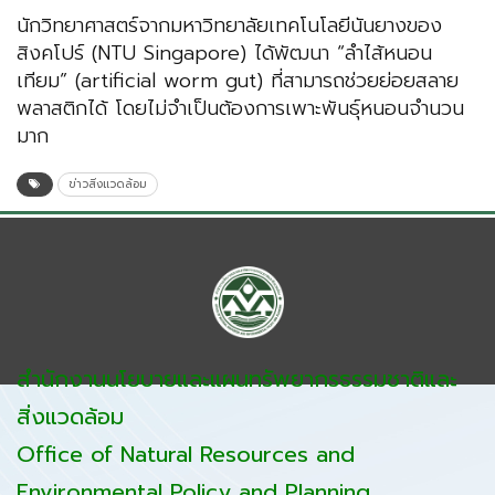
นักวิทยาศาสตร์จากมหาวิทยาลัยเทคโนโลยีนันยางของ
สิงคโปร์ (NTU Singapore) ได้พัฒนา “ลำไส้หนอน
เทียม” (artificial worm gut) ที่สามารถช่วยย่อยสลาย
พลาสติกได้ โดยไม่จำเป็นต้องการเพาะพันธุ์หนอนจำนวน
มาก
ข่าวสิ่งแวดล้อม
สำนักงานนโยบายและแผนทรัพยากรธรรมชาติและ
สิ่งแวดล้อม
Office of Natural Resources and
Environmental Policy and Planning