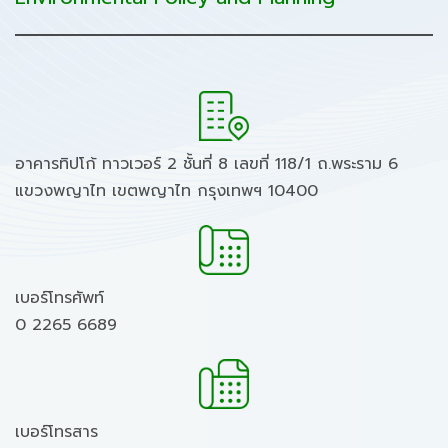
อาคารทิปโก้ ทาวเวอร์ 2 ชั้นที่ 8 เลขที่ 118/1 ถ.พระราม 6
แขวงพญาไท เขตพญาไท กรุงเทพฯ 10400
เบอร์โทรศัพท์
0 2265 6689
เบอร์โทรสาร