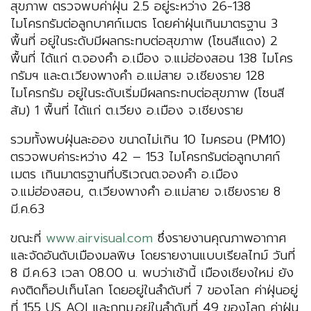
สุขภาพ ตรวจพบค่าฝุ่น 2.5 อยู่ระหว่าง 26-138
ไมโครกรัมต่อลูกบาศก์เมตร โดยค่าฝุ่นเกินมาตรฐาน 3
พื้นที่ อยู่ในระดับมีผลกระทบต่อสุขภาพ (โซนสีแดง) 2
พื้นที่ ได้แก่ ต.จองคำ อ.เมือง จ.แม่ฮ่องสอน 138 ไมโคร
กรัมฯ และต.เวียงพางคำ อ.แม่สาย จ.เชียงราย 128
ไมโครกรัม อยู่ในระดับเริ่มมีผลกระทบต่อสุขภาพ (โซนสี
ส้ม) 1 พื้นที่ ได้แก่ ต.เวียง อ.เมือง จ.เชียงราย
รวมทั้งพบฝุ่นละออง ขนาดไม่เกิน 10 ไมครอน (PM10)
ตรวจพบค่าระหว่าง 42 – 153 ไมโครกรัมต่อลูกบาศก์
เมตร เกินมาตรฐานที่บริเวณต.จองคำ อ.เมือง
จ.แม่ฮ่องสอน, ต.เวียงพางคำ อ.แม่สาย จ.เชียงราย ‪8
มี.ค.63
ขณะที่
www.airvisual.com
ซึ่งรายงานคุณภาพอากาศ
และจัดอันดับเมืองมลพิษ โดยรายงานแบบเรียลไทม์ วันที่
8 มี.ค.63 เวลา 08.00 น. พบว่าเช้านี้ เมืองเชียงใหม่ ยัง
คงติดท็อปเท็นโลก โดยอยู่ในลำดับที่ 7 ของโลก ค่าฝุ่นอยู่
ที่ 155 US AQI และกทม.อยู่ในลำดับที่ 49 ของโลก ค่าฝุ่น