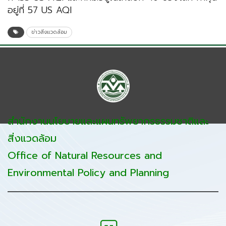
อยู่ที่ 57 US AQI
ข่าวสิ่งแวดล้อม
สำนักงานนโยบายและแผนทรัพยากรธรรมชาติและ
สิ่งแวดล้อม
Office of Natural Resources and
Environmental Policy and Planning