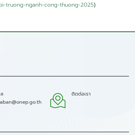
moi-truong-nganh-cong-thuong-2025
)
มล
ติดต่อเรา
raban@onep.go.th