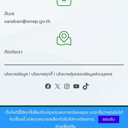
อีเมล
saraban@onep.go.th
ติดต่อเรา
นโยบายข้อมูล
I
นโยบายคุกกี้
I
นโยบายคุ้มครองข้อมูลส่วนบุคคล
Facebook
X
Instagram
YouTube
TikTok
เว็บไซต์นี้ใช้คุกกี้เพื่อปรับปรุงประสบการณ์ของคุณ เราจะถือว่าคุณรับได้
สงวนลิขสิทธิ์ © 2026 - สำนักงานนโยบายและแผน
ทรัพยากรธรรมชาติและสิ่งแวดล้อม.
กับเรื่องนี้ แต่คุณสามารถเลือกไม่รับได้หากต้องการ
ยอมรับ
อ่านเพิ่มเติม