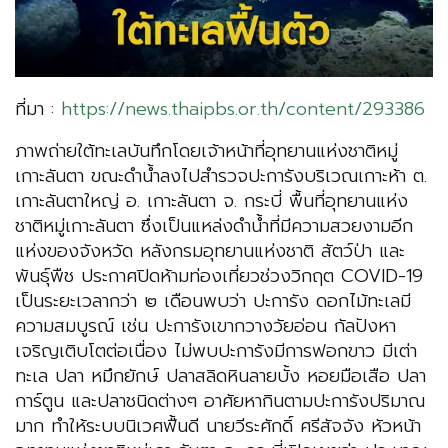
ที่มา :
https://news.thaipbs.or.th/content/293386
ภาพถ่ายใต้ทะเลบันทึกโดยเจ้าหน้าที่อุทยานแห่งชาติหมู่
เกาะลันตา ขณะดำน้ำลงไปสำรวจปะการังบริเวณเกาะห้า ต.
เกาะลันตาใหญ่ อ. เกาะลันตา จ. กระบี่ พื้นที่อุทยานแห่ง
ชาติหมู่เกาะลันตา ซึ่งเป็นแหล่งดำน้ำที่มีความสวยงามอีก
แห่งของจังหวัด หลังกรมอุทยานแห่งชาติ สัตว์ป่า และ
พันธ์ุพืช ประกาศปิดห้ามท่องเที่ยวช่วงวิกฤต COVID-19
เป็นระยะเวลากว่า ๒ เดือนพบว่า ปะการัง ดอกไม้ทะเลมี
ความสมบูรณ์ เช่น ปะการังเขากวางวัยอ่อน กัลปังหา
เจริญเติบโตต่อเนื่อง ไม่พบปะการังมีการฟอกขาว มีเต่า
ทะเล ปลา หมึกยักษ์ ปลาสลิดหินลายบั้ง หอยมือเสือ ปลา
การ์ตูน และปลาชนิดต่างๆ อาศัยหากินตามปะการังปริมาณ
มาก ทำให้ระบบนิเวศฟื้นดี นายวีระศักดิ์ ศรีสัจจัง หัวหน้า