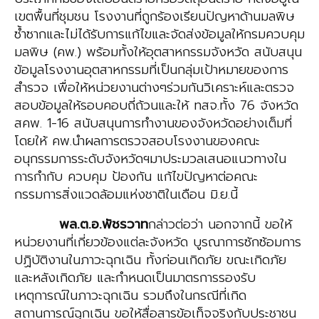
เขตพื้นที่ชุมชน โรงงานที่ถูกร้องเรียนปัญหาด้านมลพิษ
ซ้ำซากและไม่ได้รับการแก้ไขและจัดส่งข้อมูลให้กรมควบคุม
มลพิษ (คพ.) พร้อมทั้งให้อุตสาหกรรมจังหวัด สนับสนุน
ข้อมูลโรงงานอุตสาหกรรมที่เป็นกลุ่มเป้าหมายของการ
สำรวจ เพื่อให้หน่วยงานต่างๆร่วมกันวิเคราะห์และตรวจ
สอบข้อมูลให้รอบคอบถี่ถ้วนและให้ ทสจ.ทั้ง 76 จังหวัด
สคพ. 1-16 สนับสนุนการทำงานของจังหวัดอย่างเต็มที่
โดยให้ คพ.นำผลการตรวจสอบโรงงานของคณะ
อนุกรรมการระดับจังหวัดฯมาประมวลเสนอแนวทางใน
การกำกับ ควบคุม ป้องกัน แก้ไขปัญหาต่อคณะ
กรรมการสิ่งแวดล้อมแห่งชาติในเดือน มิ.ย.นี้
พล.ต.อ.พัชรวาท
กล่าวต่อว่า นอกจากนี้ ขอให้
หน่วยงานที่เกี่ยวข้องแต่ละจังหวัด บูรณาการซักซ้อมการ
ปฏิบัติงานในภาวะฉุกเฉิน ทั้งก่อนเกิดภัย ขณะเกิดภัย
และหลังเกิดภัย และกำหนดเป็นมาตรการรองรับ
เหตุการณ์ในภาวะฉุกเฉิน รวมถึงในกรณีที่เกิด
สถานการณ์ฉุกเฉิน ขอให้สื่อสารข้อเท็จจริงกับประชาชน