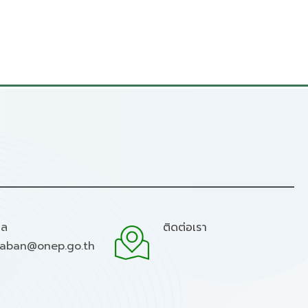
มล
ติดต่อเรา
raban@onep.go.th