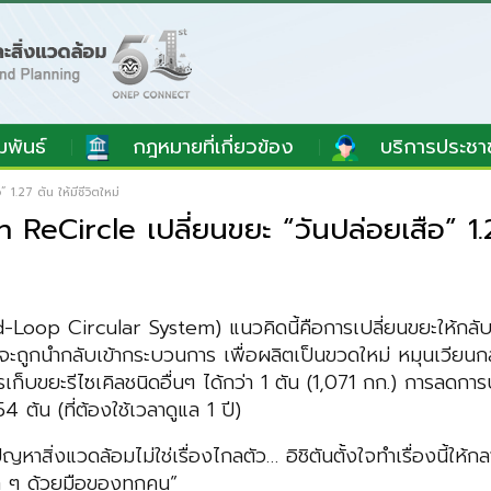
มพันธ์
กฎหมายที่เกี่ยวข้อง
บริการประชา
.27 ตัน ให้มีชีวิตใหม่
eCircle เปลี่ยนขยะ “วันปล่อยเสือ” 1.27 
oop Circular System) แนวคิดนี้คือการเปลี่ยนขยะให้กลับมามี
่จะถูกนำกลับเข้ากระบวนการ เพื่อผลิตเป็นขวดใหม่ หมุนเวียนกลับม
ก็บขยะรีไซเคิลชนิดอื่นๆ ได้กว่า 1 ตัน (1,071 กก.) การลดก
ต้น (ที่ต้องใช้เวลาดูแล 1 ปี)
หาสิ่งแวดล้อมไม่ใช่เรื่องไกลตัว… อิชิตันตั้งใจทำเรื่องนี้ให้ก
็ก ๆ ด้วยมือของทุกคน”