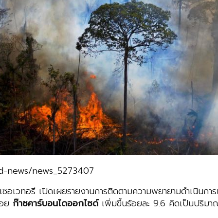
orld-news/news_5273407
อ๊อพเซอเวทอรี เปิดเผยรายงานการติดตามความพยายามดำเนินกา
ล่อย
ก๊าซคาร์บอนไดออกไซด์
เพิ่มขึ้นร้อยละ 9.6 คิดเป็นปริมา