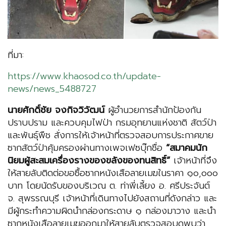
ที่มา:
https://www.khaosod.co.th/update-
news/news_5488727
นายศักดิ์ชัย จงกิจวิวัฒน์
ผู้อำนวยการสำนักป้องกัน
ปราบปราม และควบคุมไฟป่า กรมอุทยานแห่งชาติ สัตว์ป่า
และพันธุ์พืช สั่งการให้เจ้าหน้าที่ตรวจสอบการประกาศขาย
ซากสัตว์ป่าคุ้มครองผ่านทางเพจเฟซบุ๊กชื่อ
“สมาคมนัก
นิยมผู้สะสมเครื่องรางของขลังของทนสิทธิ์”
เจ้าหน้าที่จึง
ให้สายลับติดต่อขอซื้อซากหนังเสือลายเมฆในราคา ๑๐,๐๐๐
บาท โดยนัดรับของบริเวณ ต. ท่าพี่เลี้ยง อ. ศรีประจันต์
จ. สุพรรณบุรี เจ้าหน้าที่เดินทางไปยังสถานที่ดังกล่าว และ
มีผู้กระทำความผิดนำกล่องกระดาษ ๑ กล่องมาวาง และนำ
ซากหนังเสือลายเมฆออกมาให้สายลับตรวจสอบดูพบว่า