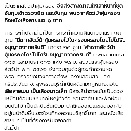
เป็นซากสัตว์ป่าคุ้มครอง
จึงส่งสัญญาณให้เจ้าหน้าที่ชุด
จับกุมเข้าตรวจยึด และจับกุม พบซากสัตว์ป่าคุ้มครอง
คือหนังเสือลายเมฆ ๑ ซาก
การกระทำดังกล่าวเป็นการกระทำความผิดตามมาตรา ๑๗
ฐาน
“มีซากสัตว์ป่าคุ้มครองไว้ในครอบครองโดยไม่ได้รับ
อนุญาตจากอธิบดี”
มาตรา ๒๙ ฐาน
“ค้าซากสัตว์ป่า
คุ้มครองโดยไม่ได้รับอนุญาตจากอธิบดี”
ประกอบมาตรา
๑๑๒ และมาตรา ๑๑๖ แห่ง พ.ร.บ. สงวนและคุ้มครอง
สัตว์ป่า พ.ศ. ๒๕๖๒ จึงควบคุมตัวผู้กระทำความผิด
พร้อมตรวจยึดของกลางส่งพนักงานสอบสวน สภ.
ศรีประจันต์ จ. สุพรรณบุรีดำเนินคดีตามกฎหมายต่อไป
เสือลายเมฆ เป็นเสือขนาดเล็ก
มีลายสีน้ำตาลเข้มเป็นดวง
เหมือนก้อนเมฆขนาดใหญ่ทั่วตัว ชอบอาศัย และพักผ่อน
บนต้นไม้ เป็นนักปีนชั้นเยี่ยม ปกติเสือลายเมฆชอบอาศัย
อยู่ในป่าดิบชื้นเขตร้อนที่คงความบริสุทธิ์มาก และหนังเสือ
ลายเมฆเป็นที่ต้องการในตลาดค้า
สัตว์ป่า