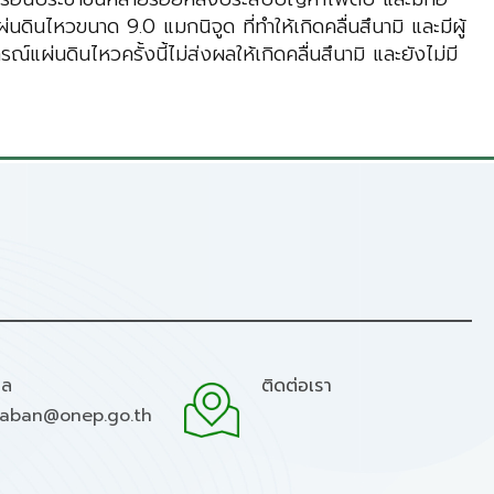
ผ่นดินไหวขนาด 9.0 แมกนิจูด ที่ทำให้เกิดคลื่นสึนามิ และมีผู้
แผ่นดินไหวครั้งนี้ไม่ส่งผลให้เกิดคลื่นสึนามิ และยังไม่มี
มล
ติดต่อเรา
raban@onep.go.th