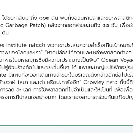
 ได้ขยะกลับมาถึง ๑๐๓ ตัน พบทั้งอวนหาปลาและขยะพลาสติกอื่น
ific Garbage Patch) หลังจากออกล่าขยะในถึง ๔๘ วัน เพื่
 ตัน
 Institute กล่าวว่า พวกเขาประสบความสำเร็จเกินเป้าหมายท
กับสุขภาพของโลกและเรา” “หากปล่อยไว้อวนและเหล่าพลาสติกต่า
อาหารในมหาสมุทรซึ่งมีความเปราะบางเป็นพิษ” Ocean Voyages
สู่อ้วนร้างถัดไปและขยะชิ้นอื่นๆ ได้ แพขยะใหญ่แปซิฟิกอยู่ร
e มีแผนที่จะออกเดินทางล่าขยะในบริเวณดังกล่าวอีกต่อไปเรื่อย
ทำร้ายวาฬ โลมา และเต่า หรือปะการังอีก” Crowley กล่าว ทั้งนี้
รลด ละ เลิก การใช้พลาสติกที่ไม่จำเป็นและให้เป็นที่ เพื่อเพื
นโครงการที่น่าสนใจอย่างมาก โดยเราเองสามารถร่วมกันแก้ไขปั