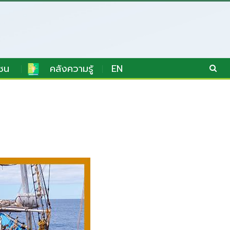
ชน
คลังความรู้
EN