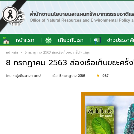
หน้าแรก
เกี่ยวกับเรา
ข่าวประชาสั
หน้าหลัก
8 กรกฎาคม 2563 ล่องเรือเก็บขยะครั้งใหญ่สุด
8 กรกฎาคม 2563 ล่องเรือเก็บขยะครั้ง
เมื่อ
8 กรกฎาคม 2563
687
โดย
กลุ่มติดตามฯ กตป.