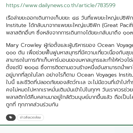
https://www.dailynews.co.th/article/783599
เรือล่าขยะออกเดินทางเก็บขยะ ๔๘ วันที่แพขยะใหญ่แปซิฟิก
Institute ได้กลับมาจากแพขยะใหญ่แปซิฟิก (Great Pac
พลาสติกอื่นๆ ซึ่งหลังจากการเดินทางได้ขยะกลับมาถึง ๑๐๓
Mary Crowley ผู้ก่อตั้งและผู้บริหารของ Ocean Voyages
๑๐๐ ตัน เพื่อช่วยฟื้นฟูมหาสมุทรที่มีความเกี่ยวเนื่อง
สามารถในการกักเก็บคาร์บอนของมหาสมุทรและทำให้ห่วงโซ่
ตั้งแต่ปี ๒๐๑๘ ซึ่งการติดตามอวนร้างหนึ่งอันสามารถนำพาไป
อยู่มากที่สุดในโลก อย่างไรก็ตาม Ocean Voyages Institut
ใบนี้ และชีวิตที่ปลอดภัยของสัตว์ทะเล จะไม่มีอวนที่เข้าไป
คงไม่หมดไปหากเราหมั่นเติมมันเข้าไปในทุกๆ วันเราควรช่วยกา
พลาสติกได้คืบคลานมาอยู่ใกล้ตัวมนุษย์มากขึ้นแล้ว ถือเป็
ถูกที่ ทุกภาคส่วนร่วมกัน
ข่าวสิ่งแวดล้อม