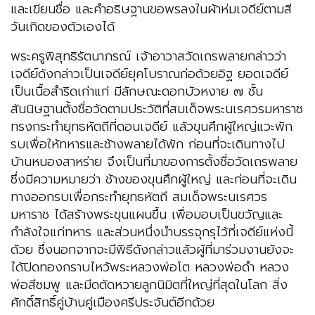
และเขียนชื่อ และคำอธิษฐานขอพรลงในผ้าห่มเจดีย์ตามสี
วันเกิดของตัวเองได้
พระครูพิสุทธิรัตนาภรณ์ เจ้าอาวาสวัดเถรพลายกล่าวว่า
เจดีย์ดังกล่าวเป็นเจดีย์ยุคโบราณก่อด้วยอิฐ ยอดเจดีย์
เป็นเนื้อสำริดเก่าแก่ มีลักษณะดอกบัวหงาย ๗ ชั้น
สันนิษฐานตั้งชื่อวัดตามประวัติที่สมเด็จพระนเรศวรมหาราช
ทรงกระทำยุทธหัตถีที่ดอนเจดีย์ แล้วขุนศึกผู้ใหญ่แวะพัก
รบเพื่อให้ทหารและช้างพลายได้พัก ก่อนที่จะเดินทางไป
บ้านหนองสาหร่าย จึงเป็นที่มาของการตั้งชื่อวัดเถรพลาย
ซึ่งมีความหมายว่า ช้างของขุนศึกผู้ใหญ่ และก่อนที่จะเดิน
ทางออกรบเพื่อกระทำยุทธหัตถี สมเด็จพระนเรศวร
มหาราช ได้สร้างพระขุนแผนขึ้น เพื่อมอบเป็นขวัญและ
กำลังใจแก่ทหาร และส่วนหนึ่งนำบรรจุกรุไว้ที่เจดีย์แห่งนี้
ด้วย ซึ่งนอกจากจะมีพิธีดังกล่าวแล้วผู้ที่มาร่วมงานยังจะ
ได้ปิดทองกราบไหว้พระหลวงพ่อโต หลวงพ่อดำ หลวง
พ่อสีชมพู และมีดตัดหวายลูกนิมิตที่ใหญ่ที่สุดในโลก สิ่ง
ศักดิ์สิทธิ์คู่บ้านคู่เมืองศรีประจันต์อีกด้วย