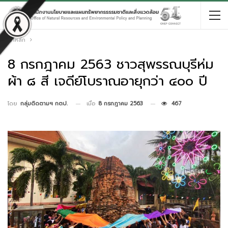
หน้าหลัก
8 กรกฎาคม 2563 ชาวสุพรรณบุรีห่ม
ผ้า ๘ สี เจดีย์โบราณอายุกว่า ๔๐๐ ปี
เมื่อ
8 กรกฎาคม 2563
467
โดย
กลุ่มติดตามฯ กตป.