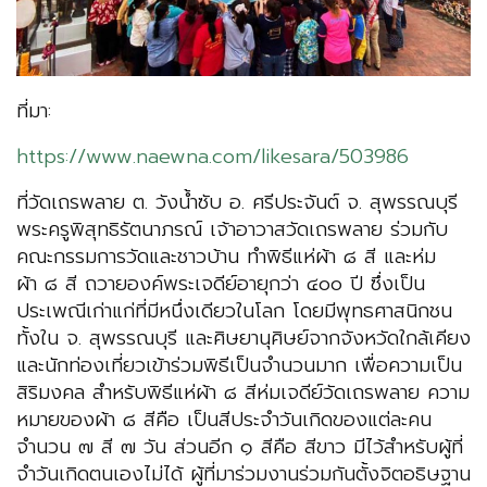
ที่มา:
https://www.naewna.com/likesara/503986
ที่วัดเถรพลาย ต. วังน้ำซับ อ. ศรีประจันต์ จ. สุพรรณบุรี
พระครูพิสุทธิรัตนาภรณ์ เจ้าอาวาสวัดเถรพลาย ร่วมกับ
คณะกรรมการวัดและชาวบ้าน ทำพิธีแห่ผ้า ๘ สี และห่ม
ผ้า ๘ สี ถวายองค์พระเจดีย์อายุกว่า ๔๐๐ ปี ซึ่งเป็น
ประเพณีเก่าแก่ที่มีหนึ่งเดียวในโลก โดยมีพุทธศาสนิกชน
ทั้งใน จ. สุพรรณบุรี และศิษยานุศิษย์จากจังหวัดใกล้เคียง
และนักท่องเที่ยวเข้าร่วมพิธีเป็นจำนวนมาก เพื่อความเป็น
สิริมงคล สำหรับพิธีแห่ผ้า ๘ สีห่มเจดีย์วัดเถรพลาย ความ
หมายของผ้า ๘ สีคือ เป็นสีประจำวันเกิดของแต่ละคน
จำนวน ๗ สี ๗ วัน ส่วนอีก ๑ สีคือ สีขาว มีไว้สำหรับผู้ที่
จำวันเกิดตนเองไม่ได้ ผู้ที่มาร่วมงานร่วมกันตั้งจิตอธิษฐาน