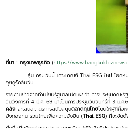
ที่มา
:
กรุงเทพธุรกิ
จ
(
https://www.bangkokbiznews.
ลุ้น ครม.วันนี้ เคาะเกณฑ์ Thai ESG ใหม่ โยกห
อุยกูร์กลับจีน
รายงานข่าวจากทำเนียบรัฐบาลเปิดเผยว่า การประชุมคณะรัฐ
วันอังคารที่ 4 มี.ค. 68 มาเป็นการประชุมวันจันทร์ที่ 3 ม.
คลัง
จะเสนอมาตรการสนับสนุน
ตลาดทุนไทย
โดยให้ผู้ที่ถ
ยังกองทุน รวมไทยเพื่อความยั่งยืน (
Thai
..
ESG
) ที่จะจัด