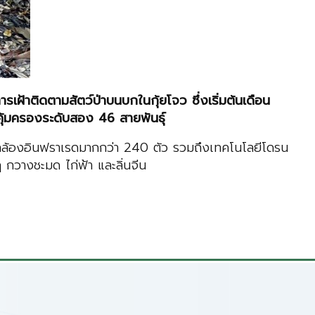
ารเฝ้าติดตามสัตว์ป่าบนบกในก
ุ้ย
โจว ซึ่งเริ่มต้นเดือน
่าคุ้มครองระดับสอง 46 สายพันธุ์
นกล้องอินฟราเรดมากกว่า 240 ตัว รวมถึงเทคโนโลยีโดรน
ฎ กวางชะมด ไก่ฟ้า และลิ่นจีน