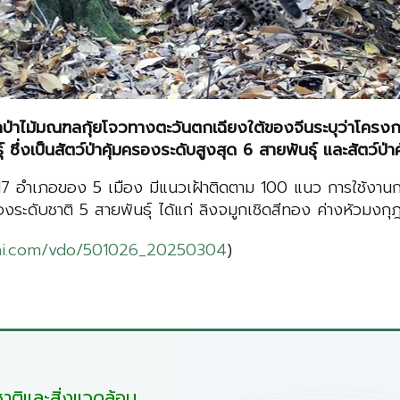
นักป่าไม้มณฑลก
ุ้ย
โจวทางตะวันตกเฉียงใต้ของจีนระบุว่าโครงก
ซึ่งเป็นสัตว์ป่าคุ้มครองระดับสูงสุด 6 สายพันธุ์ และสัตว์ป
ี่ 17 อำเภอของ 5 เมือง มีแนวเฝ้าติดตาม 100 แนว การใช้งา
งระดับชาติ 5 สายพันธุ์ ได้แก่ ลิงจมูกเชิดสีทอง ค่างหัวมงกุ
hai.com/vdo/501026_20250304
)
ติและสิ่งแวดล้อม