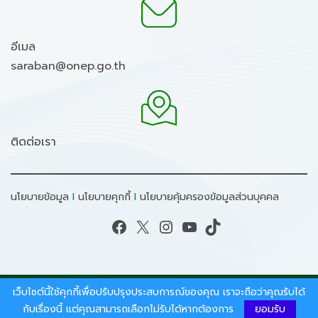
อีเมล
saraban@onep.go.th
ติดต่อเรา
นโยบายข้อมูล
I
นโยบายคุกกี้
I
นโยบายคุ้มครองข้อมูลส่วนบุคคล
Facebook
X
Instagram
YouTube
TikTok
เว็บไซต์นี้ใช้คุกกี้เพื่อปรับปรุงประสบการณ์ของคุณ เราจะถือว่าคุณรับได้
สงวนลิขสิทธิ์ © 2026 - สำนักงานนโยบายและแผน
ทรัพยากรธรรมชาติและสิ่งแวดล้อม.
กับเรื่องนี้ แต่คุณสามารถเลือกไม่รับได้หากต้องการ
ยอมรับ