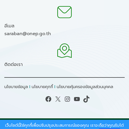
อีเมล
saraban@onep.go.th
ติดต่อเรา
นโยบายข้อมูล
I
นโยบายคุกกี้
I
นโยบายคุ้มครองข้อมูลส่วนบุคคล
Facebook
X
Instagram
YouTube
TikTok
เว็บไซต์นี้ใช้คุกกี้เพื่อปรับปรุงประสบการณ์ของคุณ เราจะถือว่าคุณรับได้
สงวนลิขสิทธิ์ © 2026 - สำนักงานนโยบายและแผน