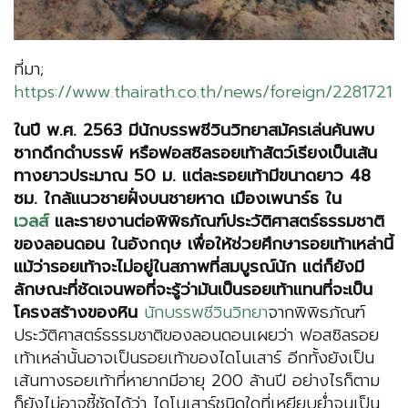
ที่มา;
https://www.thairath.co.th/news/foreign/2281721
ในปี พ.ศ.
2563 มีนักบรรพชีวินวิทยาสมัครเล่นค้นพบ
ซากดึกดำบรรพ์ หรือฟอสซิลรอยเท้าสัตว์เรียงเป็นเส้น
ทางยาวประมาณ 50 ม. แต่ละรอยเท้ามีขนาดยาว 48
ซม. ใกล้แนวชายฝั่งบนชายหาด เมืองเพนาร์ธ ใน
เวลส์
และรายงานต่อพิพิธภัณฑ์ประวัติศาสตร์ธรรมชาติ
ของลอนดอน ในอังกฤษ เพื่อให้ช่วยศึกษารอยเท้าเหล่านี้
แม้ว่ารอยเท้าจะไม่อยู่ในสภาพที่สมบูรณ์นัก แต่ก็ยังมี
ลักษณะที่ชัดเจนพอที่จะรู้ว่ามันเป็นรอยเท้าแทนที่จะเป็น
โครงสร้างของหิน
นักบรรพชีวินวิทยา
จากพิพิธภัณฑ์
ประวัติศาสตร์ธรรมชาติของลอนดอนเผยว่า ฟอสซิลรอย
เท้าเหล่านั้นอาจเป็นรอยเท้าของไดโนเสาร์ อีกทั้งยังเป็น
เส้นทางรอยเท้าที่หายากมีอายุ 200 ล้านปี อย่างไรก็ตาม
ก็ยังไม่อาจชี้ชัดได้ว่า ไดโนเสาร์ชนิดใดที่เหยียบย่ำจนเป็น