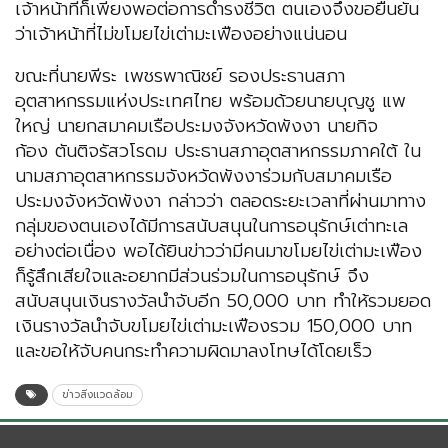
เจ้าหน้าที่ก็เพียงพอต่อการดำรงชีวิต ตนเองจึงขอยืนยัน
ว่าเจ้าหน้าที่ไม่ขโมยไข่เต่ามะเฟืองอย่างแน่นอน
ขณะที่นายพีระ เพชรพาณิชย์ รองประธานสภา
อุตสาหกรรมแห่งประเทศไทย พร้อมด้วยนายบุญชู แพ
ใหญ่ นายกสมาคมเรือประมงจังหวัดพังงา นายกิจ
ก้อง ตันติจรัสวโรดม ประธานสภาอุตสาหกรรมภาคใต้ ใน
นามสภาอุตสาหกรรมจังหวัดพังงาร่วมกับสมาคมเรือ
ประมงจังหวัดพังงา กล่าวว่า ตลอดระยะเวลาที่ผ่านมาทาง
กลุ่มของตนเองได้มีการสนับสนุนในการอนุรักษ์เต่าทะเล
อย่างต่อเนื่อง พอได้ยินข่าวว่ามีคนมาขโมยไข่เต่ามะเฟือง
ก็รู้สึกเสียใจและอยากมีส่วนร่วมในการอนุรักษ์ จึง
สนับสนุนเงินรางวัลนำจับอีก 50,000 บาท ทำให้รวมยอด
เงินรางวัลนำจับขโมยไข่เต่ามะเฟืองรวม 150,000 บาท
และขอให้จับคนกระทำความผิดมาลงโทษได้โดยเร็ว
ข่าวสิ่งแวดล้อม