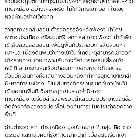
ร่วมมือปฏิบัติตามกฎระเบียบของทางอุทยานฯเขาลำปี-หาด
ท้ายเหมือง อย่างเคร่งครัด ไม่ให้มีการเข้า-ออก ในเขต
หวงห้ามอย่างเด็ดขาด
ล่าสุดทางชุดสืบสวน ตำรวจภูธรจังหวัดพังงา นำโดย
พ.ต.อ.ประเทือง ศรีละมนตรี ผกก.สส.ภ.จว.พังงา นำกำลัง
เข้าสืบสวนสอบสวน เพื่อดูพื้นที่ประกอบการสืบสวนหา
เบาะแส เบื้องต้นพบว่าทางเข้าในที่เกิดเหตุสามารถเข้าออก
ได้หลายทาง โดยเฉพาะเส้นทางที่สามารถหลบเลี่ยงเจ้า
หน้าที่ สามารถแล่นเรือเข้าออกทางชายหาดได้โดยตรง
ส่วนอีกเส้นทางคือเส้นทางอ้อมหลังที่ทำการอุทยานฯเขาลำ
ปี-หาดท้ายเหมือง เป็นเส้นทางจักรยานยนต์ที่ชาวบ้านใช้
เข้าออกในพื้นที่ ซึ่งทางอุทยานฯเขาลำปี-หาด
ท้ายเหมือง เตรียมสำรวจพร้อมนำเสนองบประมาณจัดซื้อ
จัดจ้างกล้องวงจรปิดเพื่อป้องกันการขโมยไข่เต่าออกจาก
พื้นที่
ด้านตำรวจ สภ. ท้ายเหมือง มุ่งเป้าหมาย 2 กลุ่ม คือ ชาว
ประมง และกลุ่มคนที่รู้จักกับเจ้าหน้าที่ เบื้องต้นเรียกเจ้า