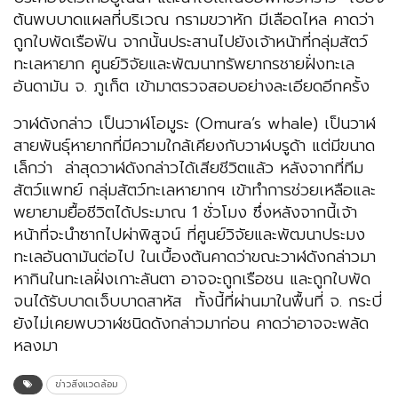
ต้นพบบาดแผลที่บริเวณ กรามขวาหัก มีเลือดไหล คาดว่า
ถูกใบพัดเรือฟัน จากนั้นประสานไปยังเจ้าหน้าที่กลุ่มสัตว์
ทะเลหายาก ศูนย์วิจัยและพัฒนาทรัพยากรชายฝั่งทะเล
อันดามัน จ. ภูเก็ต เข้ามาตรวจสอบอย่างละเอียดอีกครั้ง
วาฬดังกล่าว เป็นวาฬโอมูระ (Omura’s whale) เป็นวาฬ
สายพันธุ์หายากที่มีความใกล้เคียงกับวาฬบรูด้า แต่มีขนาด
เล็กว่า ล่าสุดวาฬดังกล่าวได้เสียชีวิตแล้ว หลังจากที่ทีม
สัตว์แพทย์ กลุ่มสัตว์ทะเลหายากฯ เข้าทำการช่วยเหลือและ
พยายามยื้อชีวิตได้ประมาณ 1 ชั่วโมง ซึ่งหลังจากนี้เจ้า
หน้าที่จะนำซากไปผ่าพิสูจน์ ที่ศูนย์วิจัยและพัฒนาประมง
ทะเลอันดามันต่อไป ในเบื้องต้นคาดว่าขณะวาฬดังกล่าวมา
หากินในทะเลฝั่งเกาะลันตา อาจจะถูกเรือชน และถูกใบพัด
จนได้รับบาดเจ็บบาดสาหัส ทั้งนี้ที่ผ่านมาในพื้นที่ จ. กระบี่
ยังไม่เคยพบวาฬชนิดดังกล่าวมาก่อน คาดว่าอาจจะพลัด
หลงมา
ข่าวสิ่งแวดล้อม