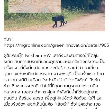
ที่มา :
https://mgronline.com/greeninnovation/detail/
ผู้ใช้เฟชบุ๊ก Faikham BW เล่าถึงประสบการณ์ที่ได้ลุ้น
ระทึก กับการขับรถเที่ยวในอุทยานแห่งชาติแก่งกระจานเป็น
ครั้งแรก ที่ทั้งตื่นเต้น และประทับใจ เธอเล่าว่า มาเที่ยว
อุทยานแห่งชาติแก่งกระจาน จ.เพชรบุรี เป็นครั้งแรก โดย
ตลอดทางมีป้ายเตือน “ระวังสัตว์ป่า” “ระวังช้าง” จึงขับ
ช้าๆ ชื่นชมธรรมชาติ ป่าไม้ที่นี่อุดมสมบูรณ์มากๆ มาถึง
กลางทาง เจอเงาดำๆ ตะคุ่มๆ กำลังกินน้ำที่ขังอยู่กลาง
ถนนดิน จึงรีบชะลอรถ เพื่อดูให้แน่ชัดว่าคือตัวอะไร?! และ
เมื่อเพ่งชัดๆ สิ่งที่เห็นนั้นคือ “เสือดำ” ซึ่งไม่คิดว่าจะเจอ