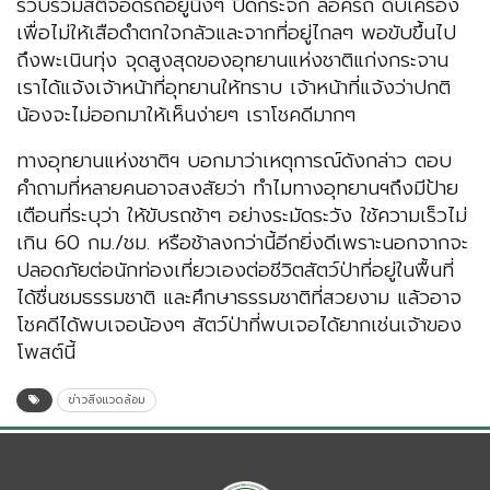
รวบรวมสติจอดรถอยู่นิ่งๆ ปิดกระจก ล็อครถ ดับเครื่อง
เพื่อไม่ให้เสือดำตกใจกลัวและจากที่อยู่ไกลๆ พอขับขึ้นไป
ถึงพะเนินทุ่ง จุดสูงสุดของอุทยานแห่งชาติแก่งกระจาน
เราได้แจ้งเจ้าหน้าที่อุทยานให้ทราบ เจ้าหน้าที่แจ้งว่าปกติ
น้องจะไม่ออกมาให้เห็นง่ายๆ เราโชคดีมากๆ
ทางอุทยานแห่งชาติฯ บอกมาว่าเหตุการณ์ดังกล่าว ตอบ
คำถามที่หลายคนอาจสงสัยว่า ทำไมทางอุทยานฯถึงมีป้าย
เตือนที่ระบุว่า ให้ขับรถช้าๆ อย่างระมัดระวัง ใช้ความเร็วไม่
เกิน 60 กม./ชม. หรือช้าลงกว่านี้อีกยิ่งดีเพราะนอกจากจะ
ปลอดภัยต่อนักท่องเที่ยวเองต่อชีวิตสัตว์ป่าที่อยู่ในพื้นที่
ได้ชื่นชมธรรมชาติ และศึกษาธรรมชาติที่สวยงาม แล้วอาจ
โชคดีได้พบเจอน้องๆ สัตว์ป่าที่พบเจอได้ยากเช่นเจ้าของ
โพสต์นี้
ข่าวสิ่งแวดล้อม