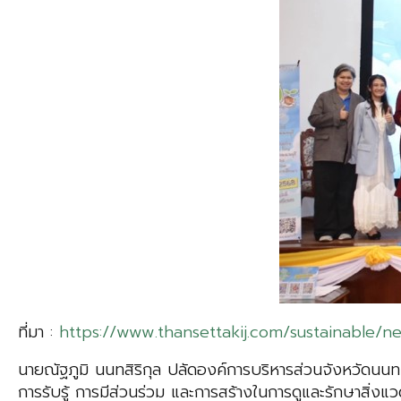
ที่มา :
https://www.thansettakij.com/sustainable/n
นายณัฐภูมิ นนทสิริกุล ปลัดองค์การบริหารส่วนจังหวัดนนทบุร
การรับรู้ การมีส่วนร่วม และการสร้างในการดูและรักษาส