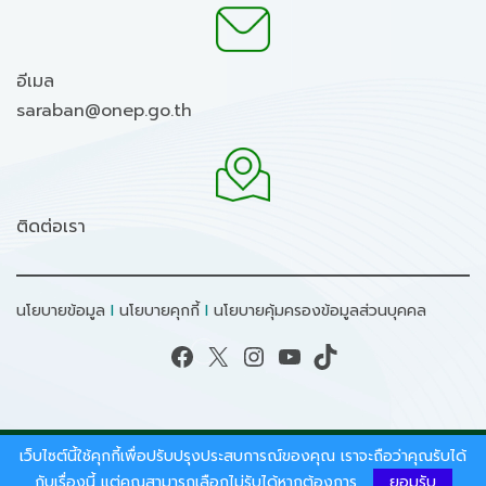
อีเมล
saraban@onep.go.th
ติดต่อเรา
นโยบายข้อมูล
I
นโยบายคุกกี้
I
นโยบายคุ้มครองข้อมูลส่วนบุคคล
Facebook
X
Instagram
YouTube
TikTok
เว็บไซต์นี้ใช้คุกกี้เพื่อปรับปรุงประสบการณ์ของคุณ เราจะถือว่าคุณรับได้
สงวนลิขสิทธิ์ © 2026 - สำนักงานนโยบายและแผน
ทรัพยากรธรรมชาติและสิ่งแวดล้อม.
กับเรื่องนี้ แต่คุณสามารถเลือกไม่รับได้หากต้องการ
ยอมรับ