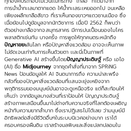
ทุกองค์ประกอบไม่เว้นเเม้กระทั่ง “เกลือ” ที่ได้มาจาก
การนำน้ำทะเลมาตากแดด ให้น้ำทะเลระเหยออกไป จนเหลือ
เพียงผลึกเกลือสีขาว ที่เราเห็นกองขาวๆแถวชานเมือง ซึ่ง
เมื่อย้อนไปดูข้อมูลจากนักวิชาการ เมื่อปี 2562 ก็พบว่า
ตัวอย่างเกลือจากจ.สมุทรสาคร มีการปนเปื้อนของไมโคร
พลาสติกเช่นกัน บางครั้ง การพูดให้ทุกคนตระหนักถึง
ปัญหาขยะ
ล้นโลก หรือปัญหาสิ่งแวดล้อม อาจจะเห็นภาพ
ไม่ชัดเจนเท่ากับการเห็นด้วยตา เเละนี่เป็นภาพที่
Generative AI สร้างขึ้นโดย
ปัญญาประดิษฐ์
หรือ เอไอ
(AI) ชื่อ
Midjourney
จากชุดคําสั่งที่มาจาก SPRiNG
News ป้อนข้อมูลให้ AI จินตนาการถึง ความน่าสะพรึง
กลัวที่ของปัญหาสิ่งแวดล้อมที่เเสนจะยุ่งเหยิงจาก
พฤติกรรมของมนุษย์มันอาจจะดูเหนือจริง แต่ก็สะท้อนให้
เห็นว่า จากข้อมูลบางส่วนที่เราป้อนให้ ปัญญาประดิษฐ์
สร้างภาพเสมือนขึ้นมาไม่ต่างกับความจริงที่โลกต้องเผชิญ
หน้ากับความยากลําบาก ซึ่งเราปฏิเสธไม่ได้เลย ว่ามนุษย์มี
อิทธิพลต่อสิ่งมีชีวิตอื่นๆในระบบนิเวศอย่างมาก เราได้
ครอบครองผืนดิน เราสร้างมลพิษและสิ่งแปลกปลอมใน