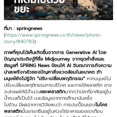
ที่มา : springnews
(
https://www.springnews.co.th/news/photo-
story/840783
)
ภาพที่คุณได้เห็นเกิดขึ้นจากการ Generative AI โดย
ปัญญาประดิษฐ์ที่ชื่อ Midjourney จากชุดคําสั่งเเละ
ข้อมูลที่ SPRiNG News ป้อนให้ AI จินตนาการถึงความ
น่าสะพรึงกลัวของปัญหาสิ่งแวดล้อมในอนาคต ถ้า
มนุษย์ยังไม่รู้จัก “ปรับ-เปลี่ยนพฤติกรรม”
หากมนุษย์ไม่
ปรับเปลี่ยนพฤติกรรมการบริโภค และการใช้พลาสติก อาจ
จะส่งผลให้มีจํานวน
ขยะพลาสติก
มากกว่าปลาที่อาศัยอยู่ใน
น้ำทะเลก็เป็นได้ เเละข้อมูลจากการศึกษานับครั้ง
ไม่ถ้วน มีผลจากการวิจัยพบว่า การปนเปื้อนของ
ไมโคร
พลาสติก
นั้นแทรกซึมอยู่ในห่วงโซ่อาหารของเราเกือบ