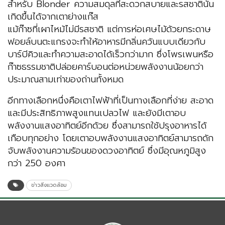
สำหรับ Blonder ความสมดุลที่สะดวกสบายและรสชาตินั้น
เกิดขึ้นได้จากเตาย่างแก๊ส
แม้ก๊าซที่เผาไหม้ไม่มีรสชาติ แต่การห่อเศษไม้ด้วยกระดาษ
ฟอยล์บนตะแกรงจะทำให้อาหารมีกลิ่นควันแบบเดียวกับ
บาร์บีคิวและทำความสะอาดได้เร็วกว่ามาก ซึ่งโพรเพนหรือ
ก๊าซธรรมชาติปล่อยคาร์บอนต่อหน่วยพลังงานน้อยกว่า
ประมาณสามเท่าของถ่านทั้งหมด
อีกทางเลือกหนึ่งคือเตาไฟฟ้าที่เป็นทางเลือกที่ง่าย สะอาด
และมีประสิทธิภาพสูงแทนเปลวไฟ และยังมีเตาอบ
พลังงานแสงอาทิตย์อีกด้วย ซึ่งสามารถใช้ปรุงอาหารได้
เกือบทุกอย่าง โดยเตาอบพลังงานแสงอาทิตย์สามารถดัก
จับพลังงานความร้อนของดวงอาทิตย์ ซึ่งมีอุณหภูมิสูง
กว่า 250 องศา
ข่าวสิ่งแวดล้อม