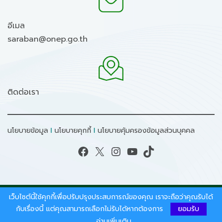
อีเมล
saraban@onep.go.th
ติดต่อเรา
นโยบายข้อมูล
I
นโยบายคุกกี้
I
นโยบายคุ้มครองข้อมูลส่วนบุคคล
Facebook
X
Instagram
YouTube
TikTok
เว็บไซต์นี้ใช้คุกกี้เพื่อปรับปรุงประสบการณ์ของคุณ เราจะถือว่าคุณรับได้
สงวนลิขสิทธิ์ © 2026 - สำนักงานนโยบายและแผน
ทรัพยากรธรรมชาติและสิ่งแวดล้อม.
กับเรื่องนี้ แต่คุณสามารถเลือกไม่รับได้หากต้องการ
ยอมรับ
อ่านเพิ่มเติม